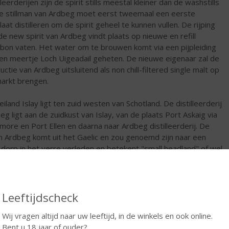
lleerderijen zijn de spirit stills meestal kleiner dan de washstills
e stillman van Ardbeg moet eerst tweemaal een eerste
llaat distilleren om de spirit geheel te kunnen vullen. De rijping
de new spirit van Ardbeg vindt plaats op nieuwe en refill
bon vaten. Het water om te brouwen komt via een pijpleiding
een meertje Loch Uigeadail geheten. De nieuwe eigenaar zal de
uctie van Ardbeg uitsluitend als non chill-filtered single malt op
arkt brengen.
eiland Islay ligt ten zuid westen van Schotland. De distilleerderij
eg ligt aan de zuidkust van Islay, van de plaats Port Askaig via
ore en Port Ellen en daarna naar Ardbeg distilleerderij. De
 Ardbeg komt uit het Gaelic en zou genoemd zijn naar een
n dorp in het verre verleden en betekent "small headland" of wel
ne landtong of kaap. Al de prachtige delicate jodiumhoudende
a's van het eiland Islay zijn in deze heerlijke maltwhisky
egenwoordigd. Om alle bestaande en authentieke geuren te
uden heeft men bij Ardbeg besloten om de whisky niet koud te
Leeftijdscheck
eren, wat een prima idee was. De rijke aroma's, de rokerigheid
et turf, smelten in deze whisky tot een absolute rijkdom van
Wij vragen altijd naar uw leeftijd, in de winkels en ook online.
k samen.
Bent u 18 jaar of ouder?