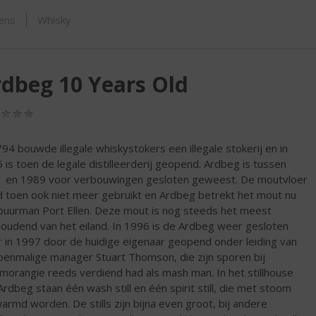
ORTIMENT
sens
Whisky
dbeg 10 Years Old
(0,0
/
5)
794 bouwde illegale whiskystokers een illegale stokerij en in
 is toen de legale distilleerderij geopend. Ardbeg is tussen
 en 1989 voor verbouwingen gesloten geweest. De moutvloer
 toen ook niet meer gebruikt en Ardbeg betrekt het mout nu
buurman Port Ellen. Deze mout is nog steeds het meest
houdend van het eiland. In 1996 is de Ardbeg weer gesloten
 in 1997 door de huidige eigenaar geopend onder leiding van
oenmalige manager Stuart Thomson, die zijn sporen bij
morangie reeds verdiend had als mash man. In het stillhouse
Ardbeg staan één wash still en één spirit still, die met stoom
armd worden. De stills zijn bijna even groot, bij andere