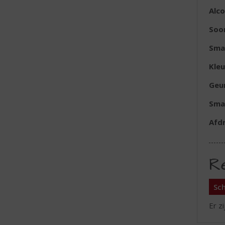
Alc
Soo
Sma
Kleu
Geu
Sma
Afd
R
Sch
Er z