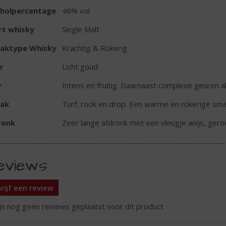
oholpercentage
46% vol
rt whisky
Single Malt
aktype Whisky
Krachtig & Rokerig
r
Licht goud
r
Intens en fruitig. Daarnaast complexe geuren 
ak
Turf, rook en drop. Een warme en rokerige sm
ronk
Zeer lange afdronk met een vleugje anijs, ger
eviews
rijf een review
ijn nog geen reviews geplaatst voor dit product