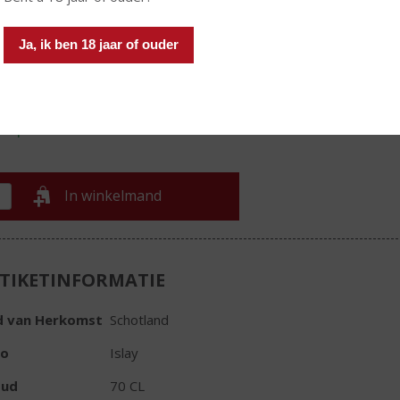
€
62,99
Ja, ik ben 18 jaar of ouder
Fles
In winkelmand
TIKETINFORMATIE
d van Herkomst
Schotland
io
Islay
oud
70 CL