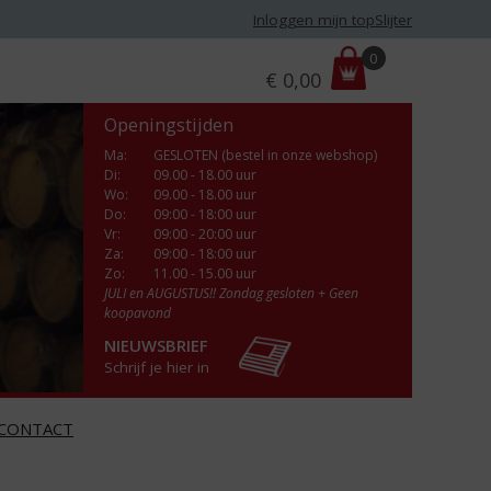
Inloggen mijn topSlijter
P
0
€
0,00
r
i
Openingstijden
j
s
Ma
:
GESLOTEN (bestel in onze webshop)
Di
:
09.00 - 18.00 uur
:
Wo
:
09.00 - 18.00 uur
Do
:
09:00 - 18:00 uur
Vr
:
09:00 - 20:00 uur
Za
:
09:00 - 18:00 uur
Zo:
11.00 - 15.00 uur
JULI en AUGUSTUS!! Zondag gesloten + Geen
koopavond
NIEUWSBRIEF
Schrijf je hier in
CONTACT