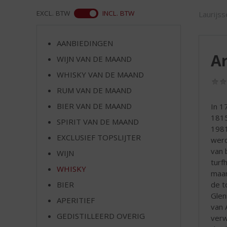
d
S
ASS
EXCL. BTW
INCL. BTW
Laurijs
p
r
AANBIEDINGEN
i
Ar
n
WIJN VAN DE MAAND
g
WHISKY VAN DE MAAND
n
RUM VAN DE MAAND
a
a
BIER VAN DE MAAND
In 1
r
1815
SPIRIT VAN DE MAAND
d
1981
e
EXCLUSIEF TOPSLIJTER
werd
n
van 
WIJN
a
turf
v
WHISKY
maar
i
de t
BIER
g
Glen
APERITIEF
a
van 
t
GEDISTILLEERD OVERIG
verw
i