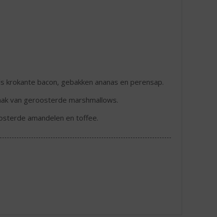
als krokante bacon, gebakken ananas en perensap.
aak van geroosterde marshmallows.
oosterde amandelen en toffee.