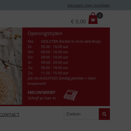
Inloggen mijn topSlijter
P
0
€
0,00
r
i
Openingstijden
j
s
Ma
:
GESLOTEN (bestel in onze webshop)
Di
:
09.00 - 18.00 uur
:
Wo
:
09.00 - 18.00 uur
Do
:
09:00 - 18:00 uur
Vr
:
09:00 - 20:00 uur
Za
:
09:00 - 18:00 uur
Zo:
11.00 - 15.00 uur
JULI en AUGUSTUS!! Zondag gesloten + Geen
koopavond
NIEUWSBRIEF
Schrijf je hier in
Zoeken
CONTACT