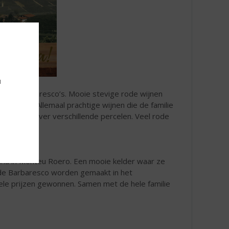
u
o’s en Barbaresco’s. Mooie stevige rode wijnen
 en Roero. Allemaal prachtige wijnen die de familie
verdeeld over verschillende percelen. Veel rode
Anna in Monteu Roero. Een mooie kelder waar ze
de Barbaresco worden gemaakt in het
vele prijzen gewonnen. Samen met de hele familie