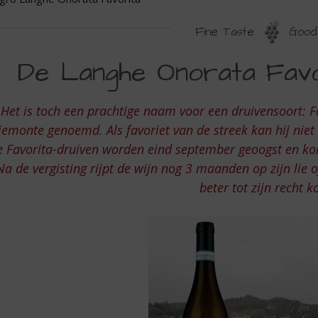
Fine Taste
Good 
EGRO
De Langhe Onorata Favo
ANGHE
NORATA
Het is toch een prachtige naam voor een druivensoort: F
AVORITA
iemonte genoemd. Als favoriet van de streek kan hij niet
 Favorita-druiven worden eind september geoogst en ko
Na de vergisting rijpt de wijn nog 3 maanden op zijn li
beter tot zijn recht 