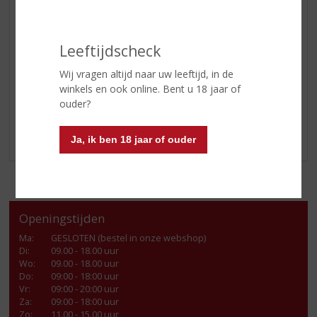
Leeftijdscheck
Wij vragen altijd naar uw leeftijd, in de
winkels en ook online. Bent u 18 jaar of
ouder?
Ja, ik ben 18 jaar of ouder
Openingstijden
Ma
:
GESLOTEN (bestel in onze webshop)
Di
:
09.00 - 18.00 uur
Wo
:
09.00 - 18.00 uur
Do
:
09:00 - 18:00 uur
Vr
:
09:00 - 20:00 uur
Za
:
09:00 - 18:00 uur
Zo:
11.00 - 15.00 uur