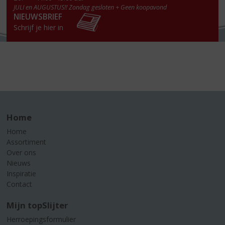
JULI en AUGUSTUS!! Zondag gesloten + Geen koopavond
NIEUWSBRIEF
Schrijf je hier in
Home
Home
Assortiment
Over ons
Nieuws
Inspiratie
Contact
Mijn topSlijter
Herroepingsformulier