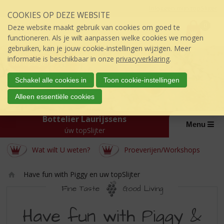
Sla
Inloggen mijn topSlijter
COOKIES OP DEZE WEBSITE
links
P
over
0
Deze website maakt gebruik van cookies om goed te
r
€
0,00
S
functioneren. Als je wilt aanpassen welke cookies we mogen
i
p
gebruiken, kan je jouw cookie-instellingen wijzigen. Meer
j
r
informatie is beschikbaar in onze
privacyverklaring
.
s
i
:
n
Schakel alle cookies in
Toon cookie-instellingen
g
Alleen essentiële cookies
n
a
Bottelier Laurijssens
a
Menu
úw topSlijter
r
d
Wat wilt U weten?
Proeverijen/Workshops
e
i
n
Have fun with Piggy en uw topSlijter
h
Ho
Fine Taste
Good Living
o
m
HAVE
u
e
Have fun with Piggy &
d
FUN