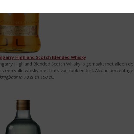
ngarry Highland Scotch Blended Whisky
ngarry Highland Blended Scotch Whisky is gemaakt met alleen de b
 is een volle whisky met hints van rook en turf. Alcoholpercentage
krijgbaar in 70 cl en 100 cl).