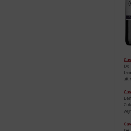
Cav
De 
tan
uit 
Cav
Een
Col
wij
Cav
De 