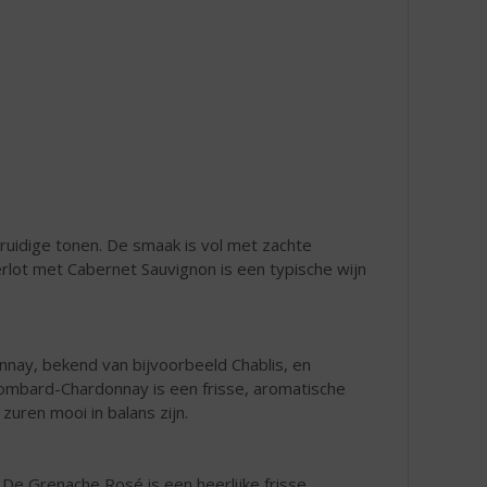
kruidige tonen. De smaak is vol met zachte
Merlot met Cabernet Sauvignon is een typische wijn
nay, bekend van bijvoorbeeld Chablis, en
ombard-Chardonnay is een frisse, aromatische
 zuren mooi in balans zijn.
e Grenache Rosé is een heerlijke frisse,