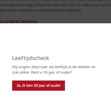
ecompliceerde wijn. Moderne vinificatie met de nadruk op een fr
akt deze smakelijke (maaltijd)rosé het lekkerst!
es d'Albret Moelleux
Moelleux Comté Tolosan is een bijzondere, lichtzoete wijn met een 
emansvriend die bij elke gelegenheid past.
Leeftijdscheck
Wij vragen altijd naar uw leeftijd, in de winkels en
ook online. Bent u 18 jaar of ouder?
Ja, ik ben 18 jaar of ouder