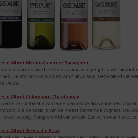
es d'Albret Merlot-Cabernet Sauvignon
intens dieprode wijn heeft een aroma van gerijpt rood fruit met 
nines. De afdronk vol aroma's van fruit, is lang. Deze blend van 
de l'Aude.
es d'Albret Colombard-Chardonnay
 perfecte combinatie van twee beroemde druivenrassen. Chardon
ombard, die de basis is van de meest beroemde cognacs. De Col
n; lekker sappig, fruitig en mild van smaak. Een wijn waarin zoet en
es d'Albret Grenache Rosé
Rosé van Caves d’Albret is gemaakt van 100% Grenache druiven. D