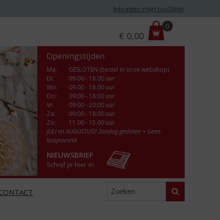
Inloggen mijn topSlijter
P
0
€
0,00
r
i
Openingstijden
j
s
Ma
:
GESLOTEN (bestel in onze webshop)
Di
:
09.00 - 18.00 uur
:
Wo
:
09.00 - 18.00 uur
Do
:
09:00 - 18:00 uur
Vr
:
09:00 - 20:00 uur
Za
:
09:00 - 18:00 uur
Zo:
11.00 - 15.00 uur
JULI en AUGUSTUS!! Zondag gesloten + Geen
koopavond
NIEUWSBRIEF
Schrijf je hier in
Zoeken
CONTACT