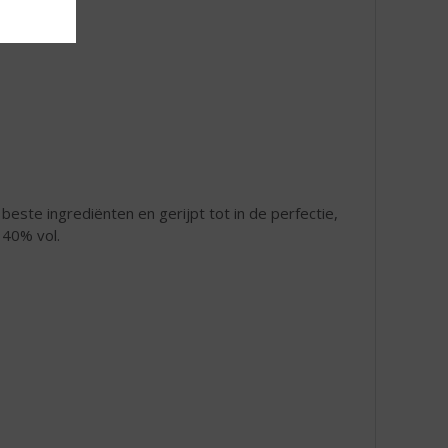
este ingrediënten en gerijpt tot in de perfectie,
 40% vol.