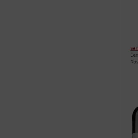
e
Ser
Een
Ros