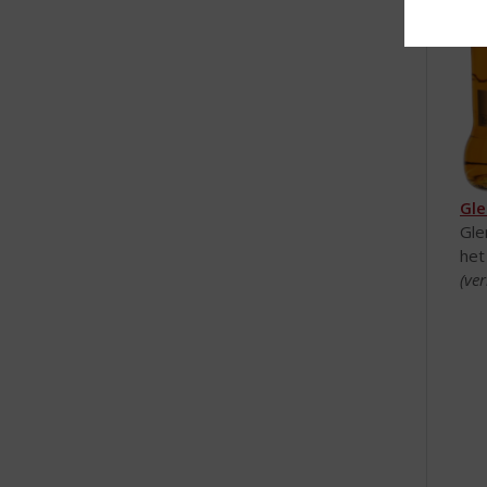
Gle
Gle
het
(ver