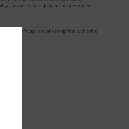
uitige, soepele smaak. Jong en koel geserveerd
heerlijke fruitige smaak van rijp fruit. Een echte