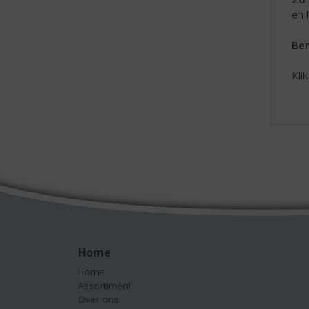
en 
Be
Kli
Home
Home
Assortiment
Over ons