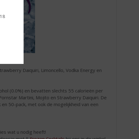
 18
Strawberry Daiquiri, Limoncello, Vodka Energy en
ohol (0.0%) en bevatten slechts 55 calorieën per
Pornstar Martini, Mojito en Strawberry Daiquiri. De
ck en 50-pack, met ook de mogelijkheid van een
es wat u nodig heeft!
doosje met 5
Frozen Cocktails
bij ons in de winkel