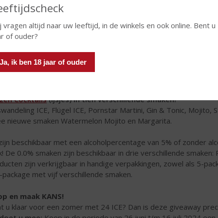
eeftijdscheck
j vragen altijd naar uw leeftijd, in de winkels en ook online. Bent u
ar of ouder?
Ja, ik ben 18 jaar of ouder
zen Cocktails
(ijsjes) in tien verschillende smaken!
wandeling ICE, Flügel ICE, Pornstar Martini, Gin & Tonic, Mojito, 
e nieuwe smaken Watermelon Mojito en Margarita.
zijn beschikbaar met een alcoholpercentage van 5% of zonder alc
k! De 0.0% smaken zijn beschikbaar in drie verschillende smaken: 
ducten zijn verkrijgbaar in handige verpakkingen, zowel als 5-pa
-package met vijf verschillende smaken.
op en maak KANS!
t u klaar voor een zomer met 24 ICE? Dan is deze giveaway preci
doet u mee:
Koop in de periode van
26 juni t/m 16 juli 2024
een 