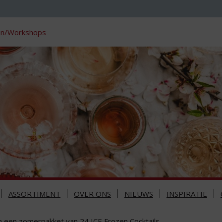
en/Workshops
ASSORTIMENT
OVER ONS
NIEUWS
INSPIRATIE
n een zomerpakket van 24 ICE Frozen Cocktails