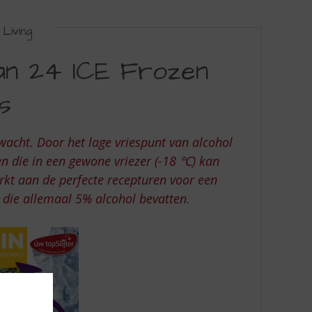
Living
an 24 ICE Frozen
s
wacht. Door het lage vriespunt van alcohol
n die in een gewone vriezer (-18 ℃) kan
rkt aan de perfecte recepturen voor een
die allemaal 5% alcohol bevatten.