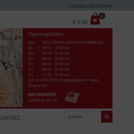
Inloggen mijn topSlijter
P
0
€
0,00
r
i
Openingstijden
j
s
Ma
:
GESLOTEN (bestel in onze webshop)
Di
:
09.00 - 18.00 uur
:
Wo
:
09.00 - 18.00 uur
Do
:
09:00 - 18:00 uur
Vr
:
09:00 - 20:00 uur
Za
:
09:00 - 18:00 uur
Zo:
11.00 - 15.00 uur
JULI en AUGUSTUS!! Zondag gesloten + Geen
koopavond
NIEUWSBRIEF
Schrijf je hier in
Zoeken
CONTACT