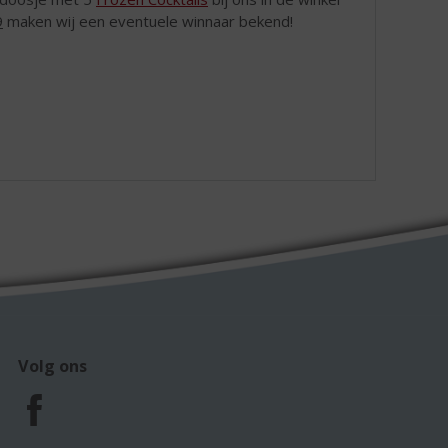
9
maken wij een eventuele winnaar bekend!
Volg ons
F