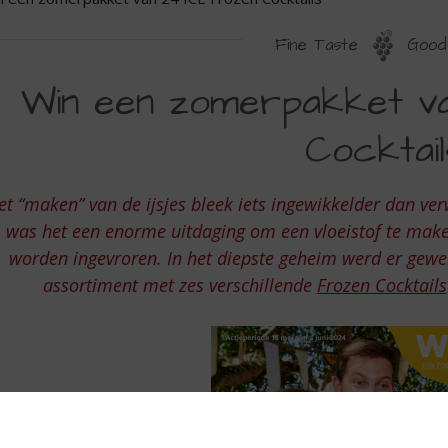
Fine Taste
Good 
IN
Win een zomerpakket v
EN
Cocktail
OMERPAKKET
AN
et “maken” van de ijsjes bleek iets ingewikkelder dan ver
4
was het een enorme uitdaging om een vloeistof te make
CE
worden ingevroren. In het diepste geheim werd er gewe
ROZEN
assortiment met zes verschillende
Frozen Cocktails
OCKTAILS