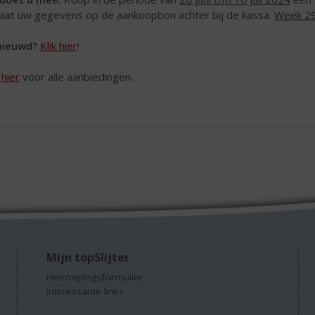
laat uw gegevens op de aankoopbon achter bij de kassa.
Week 2
nieuwd?
Klik hier
!
k
hier
voor alle aanbiedingen.
Mijn topSlijter
Herroepingsformulier
Interessante links