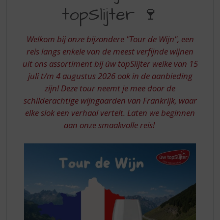
S
topSlijter 🍷
WIJN
p
r
MET
i
Welkom bij onze bijzondere "Tour de Wijn", een
UW
n
reis langs enkele van de meest verfijnde wijnen
g
TOPSLIJTER
uit ons assortiment bij úw topSlijter welke van 15
n
a
juli t/m 4 augustus 2026 ook in de aanbieding
a
zijn! Deze tour neemt je mee door de
r
schilderachtige wijngaarden van Frankrijk, waar
d
elke slok een verhaal vertelt. Laten we beginnen
e
aan onze smaakvolle reis!
n
a
v
i
g
a
t
i
e