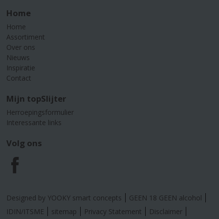
Home
Home
Assortiment
Over ons
Nieuws
Inspiratie
Contact
Mijn topSlijter
Herroepingsformulier
Interessante links
Volg ons
F
a
Designed by YOOKY smart concepts
GEEN 18 GEEN alcohol
c
IDIN/ITSME
sitemap
Privacy Statement
Disclaimer