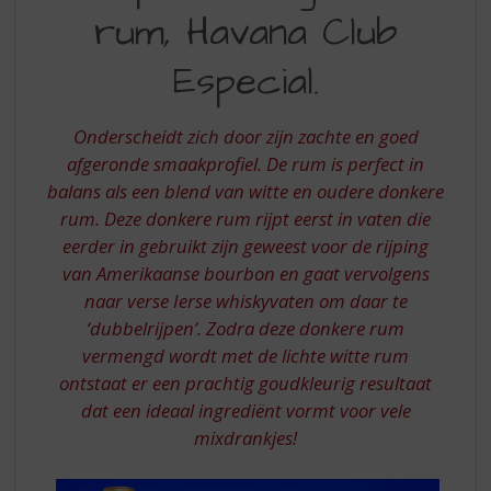
S
rum, Havana Club
GOUDEN
p
r
RUM,
Especial.
i
HAVANA
n
g
CLUB
Onderscheidt zich door zijn zachte en goed
n
ESPECIAL
afgeronde smaakprofiel. De rum is perfect in
a
a
balans als een blend van witte en oudere donkere
r
rum. Deze donkere rum rijpt eerst in vaten die
d
eerder in gebruikt zijn geweest voor de rijping
e
van Amerikaanse bourbon en gaat vervolgens
n
naar verse Ierse whiskyvaten om daar te
a
v
‘dubbelrijpen’. Zodra deze donkere rum
i
vermengd wordt met de lichte witte rum
g
ontstaat er een prachtig goudkleurig resultaat
a
dat een ideaal ingrediënt vormt voor vele
t
mixdrankjes!
i
e