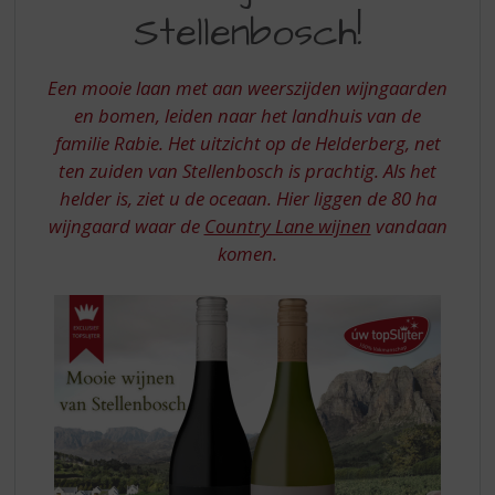
S
Stellenbosch!
VAN
p
r
STELLENBOSCH
i
Een mooie laan met aan weerszijden wijngaarden
n
en bomen, leiden naar het landhuis van de
g
familie Rabie. Het uitzicht op de Helderberg, net
n
a
ten zuiden van Stellenbosch is prachtig. Als het
a
helder is, ziet u de oceaan. Hier liggen de 80 ha
r
wijngaard waar de
Country Lane wijnen
vandaan
d
komen.
e
n
a
v
i
g
a
t
i
e