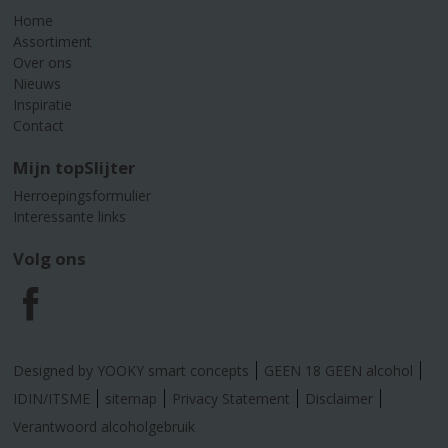
Home
Assortiment
Over ons
Nieuws
Inspiratie
Contact
Mijn topSlijter
Herroepingsformulier
Interessante links
Volg ons
F
a
Designed by YOOKY smart concepts
GEEN 18 GEEN alcohol
c
IDIN/ITSME
sitemap
Privacy Statement
Disclaimer
Verantwoord alcoholgebruik