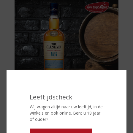
De traditionele eikenhouten vaten waarin de whisky is
Leeftijdscheck
gerijpt, geven elke expressie zijn eigen karakteristieke
kenmerken. Om een moderne draai te geven aan de
Wij vragen altijd naar uw leeftijd, in de
smaak van de whisky combineert Master Distiller Alan
winkels en ook online. Bent u 18 jaar
Winchester, een selectie van de gerijpte eiken vaten
of ouder?
met Amerikaanse first-fill eiken vaten. Amerikaanse
first-fill eiken vaten zijn vaten die nooit eerder zijn