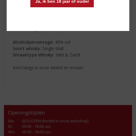
Ja, ik ben 18 jaar of ouder
gebruikt om whisky te laten rijpen. Het selectieve
gebruik van deze vaten zorgt voor een zachte, romige
zoetheid die zich harmonieus mengt met de delicate
smaken en complexe fruitige tonen die al aanwezig zijn
in de whisky.
Alcoholpercentage:
40% vol
Soort whisky:
Single Malt
Smaaktype Whisky:
Mild & Zacht
Kom langs in onze winkel en ervaar!
Openingstijden
Ma
:
GESLOTEN (bestel in onze webshop)
Di
:
09.00 - 18.00 uur
Wo
:
09.00 - 18.00 uur