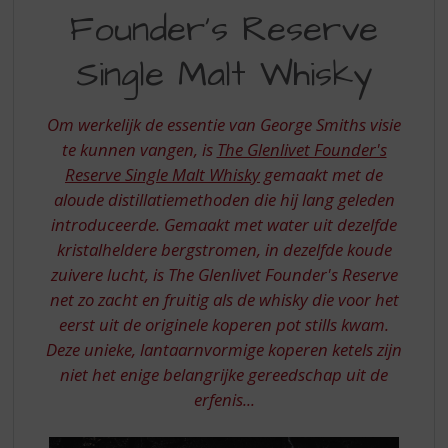
S
Founder's Reserve
FOUNDERS
p
r
RESERVE
Single Malt Whisky
i
n
g
Om werkelijk de essentie van George Smiths visie
n
te kunnen vangen, is
The Glenlivet Founder's
a
a
Reserve Single Malt Whisky
gemaakt met de
r
aloude distillatiemethoden die hij lang geleden
d
introduceerde. Gemaakt met water uit dezelfde
e
kristalheldere bergstromen, in dezelfde koude
n
zuivere lucht, is The Glenlivet Founder's Reserve
a
v
net zo zacht en fruitig als de whisky die voor het
i
eerst uit de originele koperen pot stills kwam.
g
Deze unieke, lantaarnvormige koperen ketels zijn
a
niet het enige belangrijke gereedschap uit de
t
erfenis...
i
e