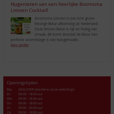
Nugenieten van een heerlijke Boomsma
Limoen Cocktail!
Boomsma Limoen is een licht groen
kleurige likeur afkomstig uit Nederland.
Deze limoen likeur is rijk en fruitig van
smaak, dit komt doordat de likeur een
perfecte assemblage is van huisgemaakt ...
lees verder
Openingstijden
Ma
:
GESLOTEN (bestel in onze webshop)
Di
:
09.00 - 18.00 uur
Wo
:
09.00 - 18.00 uur
Do
:
09:00 - 18:00 uur
Vr
:
09:00 - 20:00 uur
Za
:
09:00 - 18:00 uur