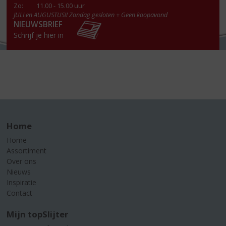
Zo:
11.00 - 15.00 uur
JULI en AUGUSTUS!! Zondag gesloten + Geen koopavond
NIEUWSBRIEF
Schrijf je hier in
Home
Home
Assortiment
Over ons
Nieuws
Inspiratie
Contact
Mijn topSlijter