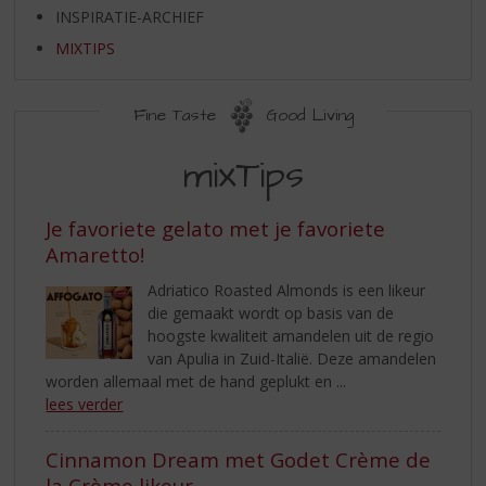
S
INSPIRATIE-ARCHIEF
p
r
MIXTIPS
i
n
Fine Taste
Good Living
g
n
MIXTIPS
mixTips
a
a
r
Je favoriete gelato met je favoriete
d
Amaretto!
e
n
Adriatico Roasted Almonds is een likeur
a
die gemaakt wordt op basis van de
v
hoogste kwaliteit amandelen uit de regio
i
van Apulia in Zuid-Italië. Deze amandelen
g
worden allemaal met de hand geplukt en ...
a
lees verder
t
i
Cinnamon Dream met Godet Crème de
e
la Crème likeur