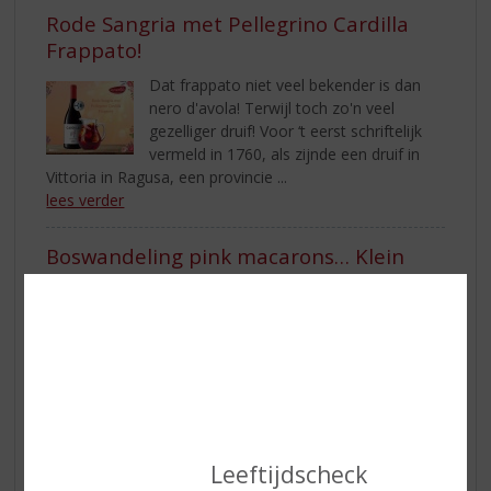
Rode Sangria met Pellegrino Cardilla
Frappato!
Dat frappato niet veel bekender is dan
nero d'avola! Terwijl toch zo'n veel
gezelliger druif! Voor ‘t eerst schriftelijk
vermeld in 1760, als zijnde een druif in
Vittoria in Ragusa, een provincie ...
lees verder
Boswandeling pink macarons… Klein
maar fijn!
In 2021 kreeg de vertrouwde
Boswandeling er een roze variant bij.
Boswandeling Pink is een mooie zachte
roomlikeur met de smaken van
framboos en karamel. Een smaaksensatie zoals je hem
niet eerder...
lees verder
Leeftijdscheck