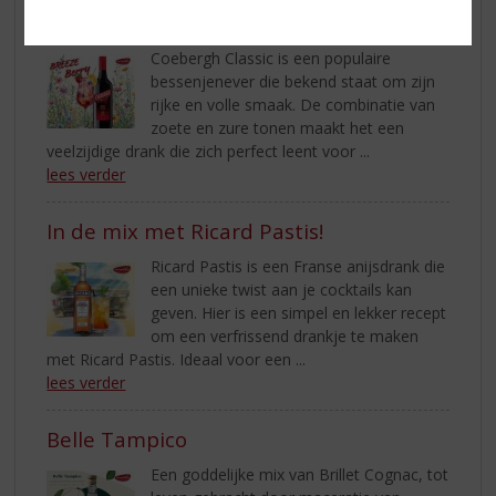
in elke Breeze Berry Slok!
Coebergh Classic is een populaire
bessenjenever die bekend staat om zijn
rijke en volle smaak. De combinatie van
zoete en zure tonen maakt het een
veelzijdige drank die zich perfect leent voor ...
lees verder
In de mix met Ricard Pastis!
Ricard Pastis is een Franse anijsdrank die
een unieke twist aan je cocktails kan
geven. Hier is een simpel en lekker recept
om een verfrissend drankje te maken
met Ricard Pastis. Ideaal voor een ...
lees verder
Belle Tampico
Een goddelijke mix van Brillet Cognac, tot