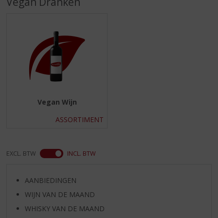
Vegan Dranken
S
p
r
i
n
g
n
a
a
r
Vegan Wijn
d
e
ASSORTIMENT
n
a
v
EXCL. BTW
INCL. BTW
i
g
a
AANBIEDINGEN
t
WIJN VAN DE MAAND
i
e
WHISKY VAN DE MAAND