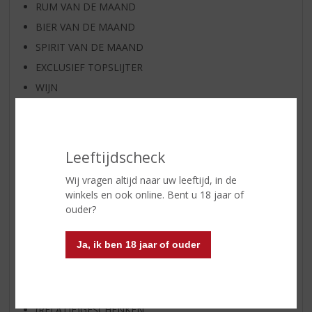
RUM VAN DE MAAND
BIER VAN DE MAAND
SPIRIT VAN DE MAAND
EXCLUSIEF TOPSLIJTER
WIJN
WHISKY
BIER
APERITIEF
Leeftijdscheck
GEDISTILLEERD OVERIG
Wij vragen altijd naar uw leeftijd, in de
SHOTJES
winkels en ook online. Bent u 18 jaar of
KANT EN KLAAR
ouder?
FRISDRANK
Ja, ik ben 18 jaar of ouder
ETENSWAREN
GLASWERK
GESCHENKVERPAKKING
(RELATIE)GESCHENKEN