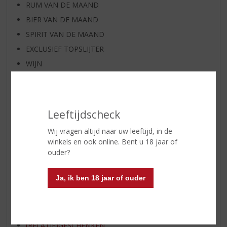
RUM VAN DE MAAND
BIER VAN DE MAAND
SPIRIT VAN DE MAAND
EXCLUSIEF TOPSLIJTER
WIJN
WHISKY
BIER
APERITIEF
Leeftijdscheck
GEDISTILLEERD OVERIG
Wij vragen altijd naar uw leeftijd, in de
SHOTJES
winkels en ook online. Bent u 18 jaar of
KANT EN KLAAR
ouder?
FRISDRANK
Ja, ik ben 18 jaar of ouder
ETENSWAREN
GLASWERK
GESCHENKVERPAKKING
(RELATIE)GESCHENKEN