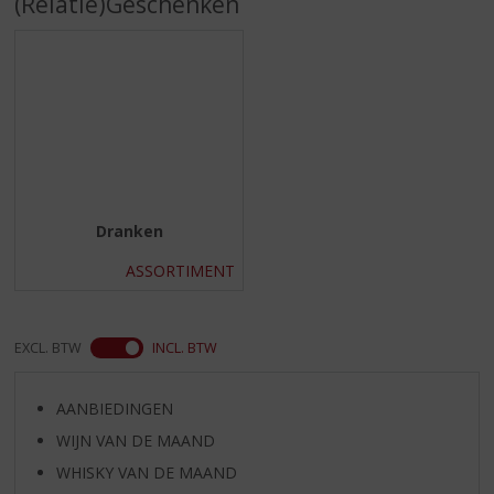
(Relatie)Geschenken
S
p
r
i
n
g
n
a
a
r
Dranken
d
e
ASSORTIMENT
n
a
v
EXCL. BTW
INCL. BTW
i
g
a
AANBIEDINGEN
t
WIJN VAN DE MAAND
i
e
WHISKY VAN DE MAAND