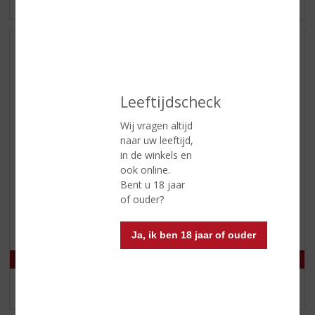
MEER INFO
MEER INFO
Leeftijdscheck
Wij vragen altijd
naar uw leeftijd,
in de winkels en
€
14,99
€
19,99
ook online.
Bent u 18 jaar
(
(
35 CL
of ouder?
0
0
The Busker Irish Whiskey
Schrobbelèr GVP met 2
,
,
Giftpack 3x20cl
Proostglazen
0
0
Ja, ik ben 18 jaar of ouder
/
/
5
5
)
)
MEER INFO
MEER INFO