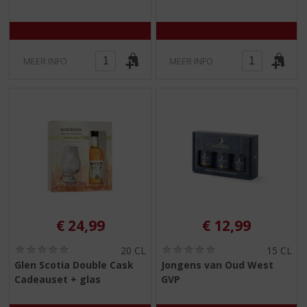
5
5
)
)
MEER INFO
MEER INFO
€
24,99
€
12,99
(
(
20 CL
15 CL
0
0
Glen Scotia Double Cask
Jongens van Oud West
,
,
Cadeauset + glas
GVP
0
0
/
/
5
5