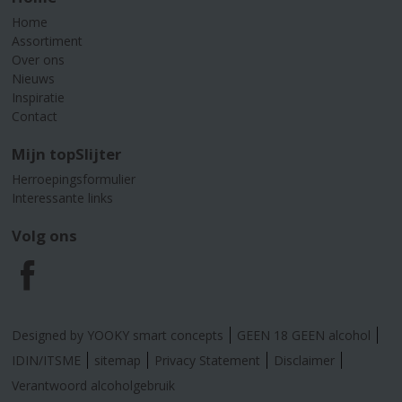
Home
Assortiment
Over ons
Nieuws
Inspiratie
Contact
Mijn topSlijter
Herroepingsformulier
Interessante links
Volg ons
F
a
Designed by YOOKY smart concepts
GEEN 18 GEEN alcohol
c
IDIN/ITSME
sitemap
Privacy Statement
Disclaimer
Verantwoord alcoholgebruik