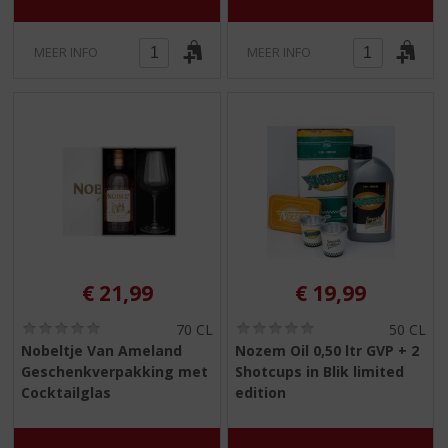
)
)
MEER INFO
MEER INFO
€
21,99
€
19,99
(
(
70 CL
50 CL
0
0
Nobeltje Van Ameland
Nozem Oil 0,50 ltr GVP + 2
,
,
Geschenkverpakking met
Shotcups in Blik limited
0
0
/
/
Cocktailglas
edition
5
5
)
)