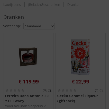
S
Laurijssens
(Relatie)Geschenken
Dranken
p
r
Dranken
i
n
Sorteer op:
g
n
a
a
r
d
e
n
a
v
i
€
119,99
€
22,99
g
a
(
(
75 CL
70 CL
t
0
0
Ferreira Dona Antonia 30
Gecko Caramel Liqueur
i
,
,
Y.O. Tawny
(giftpack)
0
0
e
/
/
Voorraad (indien beperkt): 2