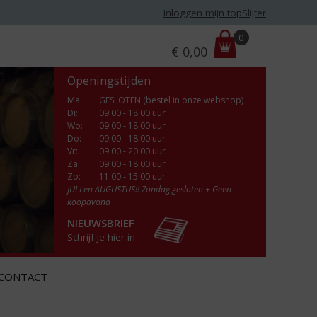
Inloggen mijn topSlijter
P
0
€
0,00
r
i
Openingstijden
j
s
Ma
:
GESLOTEN (bestel in onze webshop)
Di
:
09.00 - 18.00 uur
:
Wo
:
09.00 - 18.00 uur
Do
:
09:00 - 18:00 uur
Vr
:
09:00 - 20:00 uur
Za
:
09:00 - 18:00 uur
Zo:
11.00 - 15.00 uur
JULI en AUGUSTUS!! Zondag gesloten + Geen
koopavond
NIEUWSBRIEF
Schrijf je hier in
CONTACT