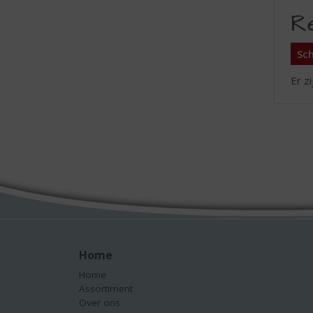
R
Sch
Er z
Home
Home
Assortiment
Over ons