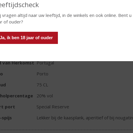
eeftijdscheck
j vragen altijd naar uw leeftijd, in de winkels en ook online. Bent u
In winkelmand
ar of ouder?
Ja, ik ben 18 jaar of ouder
TIKETINFORMATIE
d van Herkomst
Portugal
io
Porto
oud
75 CL
oholpercentage
20% vol
rt port
Special Reserve
-spijs
Lekker bij de kaasplank, aperitief of bij nougati