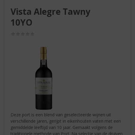
S
p
Vista Alegre Tawny
r
10YO
i
n
g
(0,0
/
n
5)
a
a
r
d
e
n
a
v
i
g
a
Deze port is een blend van geselecteerde wijnen uit
t
verschillende jaren, gerijpt in eikenhouten vaten met een
i
gemiddelde leeftijd van 10 jaar. Gemaakt volgens de
e
traditionele methode van Port. Na selectie van de druiven