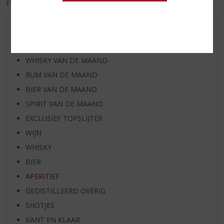
EXCL. BTW
INCL. BTW
AANBIEDINGEN
WIJN VAN DE MAAND
WHISKY VAN DE MAAND
RUM VAN DE MAAND
BIER VAN DE MAAND
SPIRIT VAN DE MAAND
EXCLUSIEF TOPSLIJTER
WIJN
WHISKY
BIER
APERITIEF
GEDISTILLEERD OVERIG
SHOTJES
KANT EN KLAAR