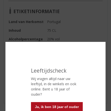
ETIKETINFORMATIE
Land van Herkomst
Portugal
Inhoud
75 CL
Alcoholpercentage
20% vol
Soort port
Tawny
Serveertip
10-12°C
Leeftijdscheck
Reviews
Wij vragen altijd naar uw
leeftijd, in de winkels en ook
Schrijf een review
online. Bent u 18 jaar of
ouder?
Er zijn nog geen reviews geplaatst voor dit product
Ja, ik ben 18 jaar of ouder