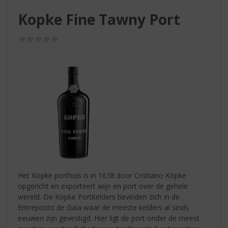
S
p
Kopke Fine Tawny Port
r
i
(0,0
n
/
g
5)
n
a
a
r
d
e
n
a
v
i
g
Het Kopke porthuis is in 1638 door Cristiano Köpke
a
opgericht en exporteert wijn en port over de gehele
t
wereld. De Kopke Portkelders bevinden zich in de
i
Entreposto de Gaia waar de meeste kelders al sinds
e
eeuwen zijn gevestigd. Hier ligt de port onder de meest