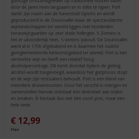
gunstige omstandigheden op traditionele houten vaten
door de jaren heen langzaam en in stilte te rijpen. Port
dankt zijn naam aan de havenstad Oporto en wordt
geproduceerd in de Dourovallei waar de spectaculairste
wijnlandschappen ter wereld liggen met honderden
terraswijngaarden op zeer steile hellingen. ’s Zomers is
het er uitzonderlijk heet, ’s winters ijskoud. De Dourovallei
werd al in 1756 afgebakend en is daarmee het oudste
gereglementeerde herkomstgebied ter wereld. Port is een
versterkte wijn en heeft een relatief hoog
alcoholpercentage. Dit komt doordat tijdens de gisting
alcohol wordt toegevoegd, waardoor het gistproces stopt
en de wijn zijn restsuikers behoudt. Port is een blend van
meerdere druivensoorten. Door het verschil in mengen en
samenstellen hiervan ontstaat een diversiteit aan stijlen
en smaken. Er bestaat dus niet één soort port, maar een
hele serie.
€
12,99
Fles