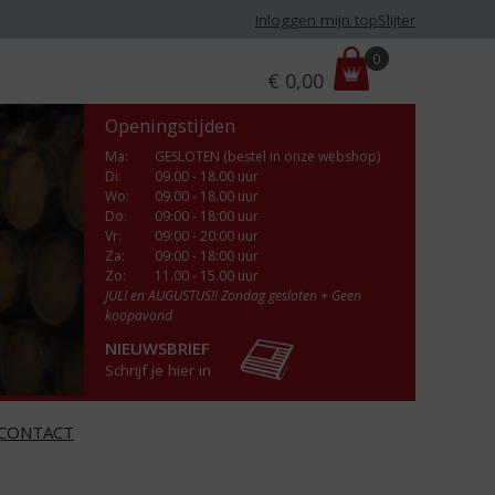
Inloggen mijn topSlijter
P
0
€
0,00
r
i
Openingstijden
j
s
Ma
:
GESLOTEN (bestel in onze webshop)
Di
:
09.00 - 18.00 uur
:
Wo
:
09.00 - 18.00 uur
Do
:
09:00 - 18:00 uur
Vr
:
09:00 - 20:00 uur
Za
:
09:00 - 18:00 uur
Zo:
11.00 - 15.00 uur
JULI en AUGUSTUS!! Zondag gesloten + Geen
koopavond
NIEUWSBRIEF
Schrijf je hier in
CONTACT