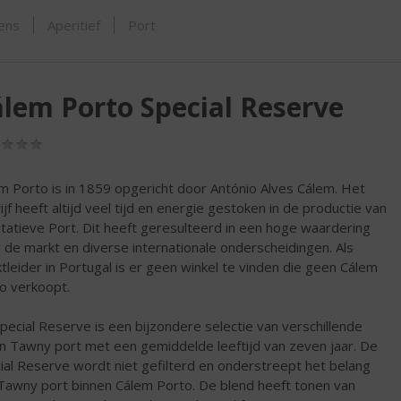
ORTIMENT
sens
Aperitief
Port
lem Porto Special Reserve
(0,0
/
5)
m Porto is in 1859 opgericht door António Alves Cálem. Het
ijf heeft altijd veel tijd en energie gestoken in de productie van
itatieve Port. Dit heeft geresulteerd in een hoge waardering
 de markt en diverse internationale onderscheidingen. Als
tleider in Portugal is er geen winkel te vinden die geen Cálem
o verkoopt.
pecial Reserve is een bijzondere selectie van verschillende
n Tawny port met een gemiddelde leeftijd van zeven jaar. De
ial Reserve wordt niet gefilterd en onderstreept het belang
Tawny port binnen Cálem Porto. De blend heeft tonen van