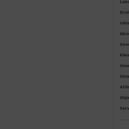
Lan
Dru
Inh
Alc
Soor
Kleu
Geu
Sma
Afd
Wijn
Serv