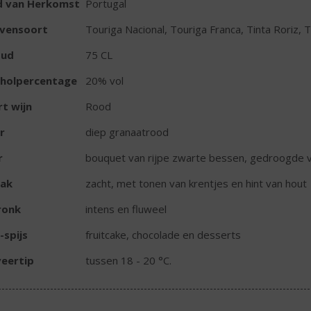
d van Herkomst
Portugal
ivensoort
Touriga Nacional, Touriga Franca, Tinta Roriz, T
oud
75 CL
oholpercentage
20% vol
t wijn
Rood
r
diep granaatrood
r
bouquet van rijpe zwarte bessen, gedroogde v
ak
zacht, met tonen van krentjes en hint van hout
ronk
intens en fluweel
-spijs
fruitcake, chocolade en desserts
eertip
tussen 18 - 20 °C.