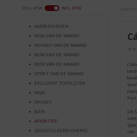
d
S
ASS
EXCL. BTW
INCL. BTW
Laurijs
p
r
AANBIEDINGEN
i
Cá
n
WIJN VAN DE MAAND
g
WHISKY VAN DE MAAND
n
RUM VAN DE MAAND
a
a
BIER VAN DE MAAND
Cále
r
bedr
SPIRIT VAN DE MAAND
d
kwal
e
EXCLUSIEF TOPSLIJTER
door
n
mark
WIJN
a
Port
v
WHISKY
i
De S
BIER
g
vate
APERITIEF
a
Spec
t
GEDISTILLEERD OVERIG
van 
i