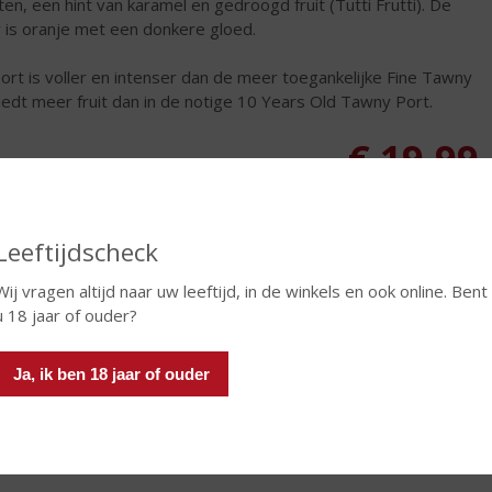
ten, een hint van karamel en gedroogd fruit (Tutti Frutti). De
r is oranje met een donkere gloed.
ort is voller en intenser dan de meer toegankelijke Fine Tawny
iedt meer fruit dan in de notige 10 Years Old Tawny Port.
€
19,99
Fles
Leeftijdscheck
Wij vragen altijd naar uw leeftijd, in de winkels en ook online. Bent
u 18 jaar of ouder?
In winkelmand
Ja, ik ben 18 jaar of ouder
TIKETINFORMATIE