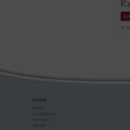
R
Sch
Er z
Home
Home
Assortiment
Over ons
Nieuws