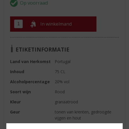
In winkelmand
ETIKETINFORMATIE
Land van Herkomst
Portugal
Inhoud
75 CL
Alcoholpercentage
20% vol
Soort wijn
Rood
Kleur
granaatrood
Geur
tonen van krenten, gedroogde
vijgen en hout
Smaak
rond, complex en fluweelzacht