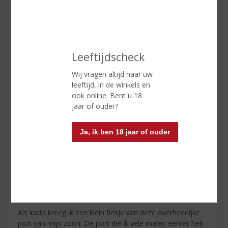
Afdronk
lang
Wijn-spijs
Ideaal om zo te genieten of
gekoeld bij chocoladedesserts
Leeftijdscheck
Serveertip
Tussen 12 - 14 °C.
Wij vragen altijd naar uw
leeftijd, in de winkels en
ook online. Bent u 18
Reviews
jaar of ouder?
Schrijf een review
Ja, ik ben 18 jaar of ouder
Agnes
03-09-2024
(5,0
/
5)
Onweerstaanbaar
Als kado kreeg ik een klein flesje van deze overheerlijke
port van mijn zoon. De port die ik vele malen eerder heb