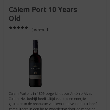
S
p
Cálem Port 10 Years
r
Old
i
n
g
(5,0
(reviews: 1)
/
n
5)
a
a
r
d
e
n
a
v
i
g
a
Cálem Porto is in 1859 opgericht door António Alves
t
Cálem. Het bedrijf heeft altijd veel tijd en energie
i
gestoken in de productie van kwalitatieve Port. Dit heeft
e
geresulteerd in een hoge waardering door de markt en