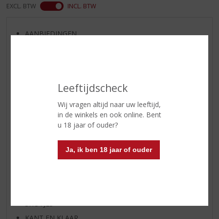
EXCL. BTW
INCL. BTW
AANBIEDINGEN
WIJN VAN DE MAAND
WHISKY VAN DE MAAND
RUM VAN DE MAAND
Leeftijdscheck
BIER VAN DE MAAND
SPIRIT VAN DE MAAND
Wij vragen altijd naar uw leeftijd,
in de winkels en ook online. Bent
EXCLUSIEF TOPSLIJTER
u 18 jaar of ouder?
WIJN
WHISKY
Ja, ik ben 18 jaar of ouder
BIER
APERITIEF
GEDISTILLEERD OVERIG
SHOTJES
KANT EN KLAAR