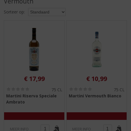
Vermouth
S
p
Sorteer op:
r
i
n
g
n
a
a
r
d
e
n
€
17,99
€
10,99
a
v
(
(
75 CL
75 CL
i
0
0
Martini Riserva Speciale
Martini Vermouth Bianco
,
,
g
Ambrato
0
0
a
/
/
t
5
5
)
)
i
e
MEER INFO
MEER INFO