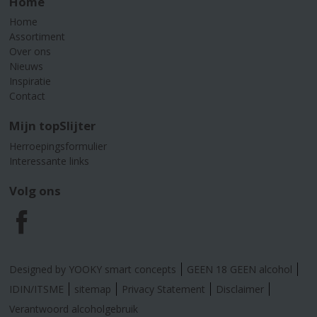
Home
Home
Assortiment
Over ons
Nieuws
Inspiratie
Contact
Mijn topSlijter
Herroepingsformulier
Interessante links
Volg ons
F
a
Designed by YOOKY smart concepts
GEEN 18 GEEN alcohol
c
IDIN/ITSME
sitemap
Privacy Statement
Disclaimer
Verantwoord alcoholgebruik