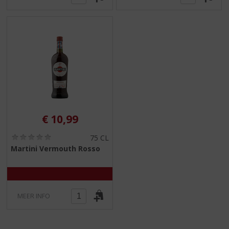
€
10,99
(
75 CL
0
Martini Vermouth Rosso
,
0
/
5
)
MEER INFO