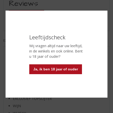
Reviews
Schrijf een review
Er zijn nog geen reviews geplaatst voor dit product
Leeftijdscheck
EXCL. BTW
INCL. BTW
Wij vragen altijd naar uw leeftijd,
in de winkels en ook online. Bent
AANBIEDINGEN
u 18 jaar of ouder?
WIJN VAN DE MAAND
WHISKY VAN DE MAAND
Ja, ik ben 18 jaar of ouder
RUM VAN DE MAAND
BIER VAN DE MAAND
SPIRIT VAN DE MAAND
EXCLUSIEF TOPSLIJTER
WIJN