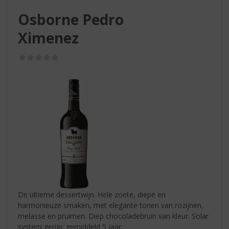
S
p
Osborne Pedro
r
Ximenez
i
n
g
(0,0
/
n
5)
a
a
r
d
e
n
a
v
i
g
a
De ultieme dessertwijn. Hele zoete, diepe en
t
harmonieuze smaken, met elegante tonen van rozijnen,
i
melasse en pruimen. Diep chocoladebruin van kleur. Solar
e
system gerijp: gemiddeld 5 jaar.