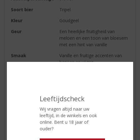
Soort bier
Tripel
Kleur
Goudgeel
Geur
Een heerlijke fruitigheid van
meloen en een toon van bloesem
met een hint van vanille
Smaak
Vanille en fruitige accenten van
banaan en vijgen.
Afdronk
Fijne bitters in de nasmaak met
fruitige tonen van sinaasappel.
Serveertip
5-7°C
Leeftijdscheck
Wij vragen altijd naar uw
Reviews
leeftijd, in de winkels en ook
online. Bent u 18 jaar of
Schrijf een review
ouder?
Er zijn nog geen reviews geplaatst voor dit product