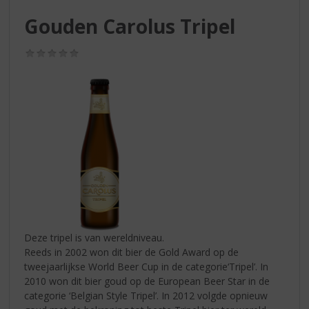
S
p
Gouden Carolus Tripel
r
i
(0,0
n
/
g
5)
n
a
a
r
d
e
n
a
v
i
g
Deze tripel is van wereldniveau.
a
Reeds in 2002 won dit bier de Gold Award op de
t
tweejaarlijkse World Beer Cup in de categorie‘Tripel’. In
i
2010 won dit bier goud op de European Beer Star in de
e
categorie ‘Belgian Style Tripel’. In 2012 volgde opnieuw