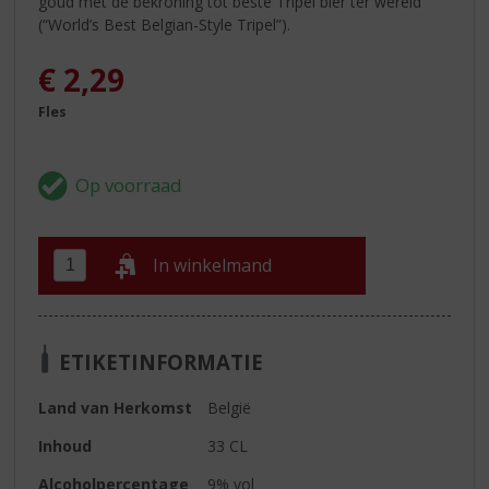
goud met de bekroning tot beste Tripel bier ter wereld
(“World’s Best Belgian-Style Tripel”).
€
2,29
Fles
In winkelmand
ETIKETINFORMATIE
Land van Herkomst
België
Inhoud
33 CL
Alcoholpercentage
9% vol