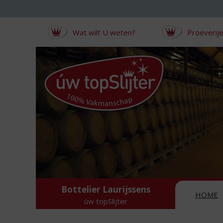
Sla
links
over
Wat wilt U weten?
Proeverij
S
p
r
i
n
g
n
a
a
r
d
e
i
n
Bottelier Laurijssens
h
HOME
úw topSlijter
o
u