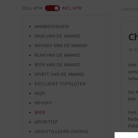
d
S
ASS
EXCL. BTW
INCL. BTW
Laurijs
p
r
AANBIEDINGEN
i
C
n
WIJN VAN DE MAAND
g
WHISKY VAN DE MAAND
n
RUM VAN DE MAAND
a
a
BIER VAN DE MAAND
Het 
r
omsc
SPIRIT VAN DE MAAND
d
schu
e
EXCLUSIEF TOPSLIJTER
n
De R
WIJN
a
bier
v
WHISKY
i
Het 
BIER
g
hede
APERITIEF
a
Pate
t
GEDISTILLEERD OVERIG
were
i