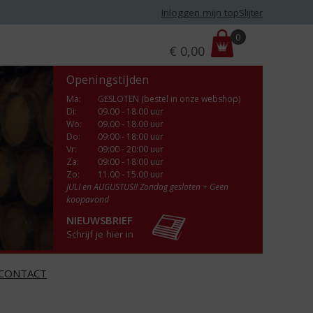
Inloggen mijn topSlijter
P
0
€
0,00
r
i
Openingstijden
j
s
Ma
:
GESLOTEN (bestel in onze webshop)
Di
:
09.00 - 18.00 uur
:
Wo
:
09.00 - 18.00 uur
Do
:
09:00 - 18:00 uur
Vr
:
09:00 - 20:00 uur
Za
:
09:00 - 18:00 uur
Zo:
11.00 - 15.00 uur
JULI en AUGUSTUS!! Zondag gesloten + Geen
koopavond
NIEUWSBRIEF
Schrijf je hier in
CONTACT