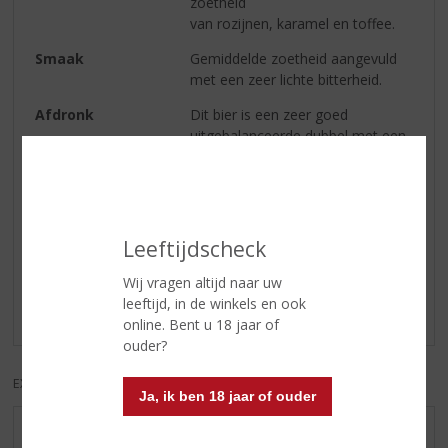
zoetheid
van rozijnen, karamel en toffee.
Smaak
Gemiddelde zoetheid aangevuld
met een zeer lichte bitterheid.
Afdronk
Dit bier is een zeer goed
uitgebalanceerde dubbel met een
volle afdronk.
Reviews
Leeftijdscheck
Schrijf een review
Wij vragen altijd naar uw
leeftijd, in de winkels en ook
Er zijn nog geen reviews geplaatst voor dit product
online. Bent u 18 jaar of
ouder?
EXCL. BTW
INCL. BTW
Ja, ik ben 18 jaar of ouder
AANBIEDINGEN