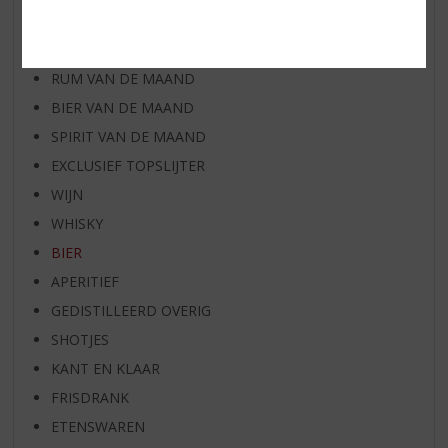
WIJN VAN DE MAAND
WHISKY VAN DE MAAND
RUM VAN DE MAAND
BIER VAN DE MAAND
SPIRIT VAN DE MAAND
EXCLUSIEF TOPSLIJTER
WIJN
WHISKY
BIER
APERITIEF
GEDISTILLEERD OVERIG
SHOTJES
KANT EN KLAAR
FRISDRANK
ETENSWAREN