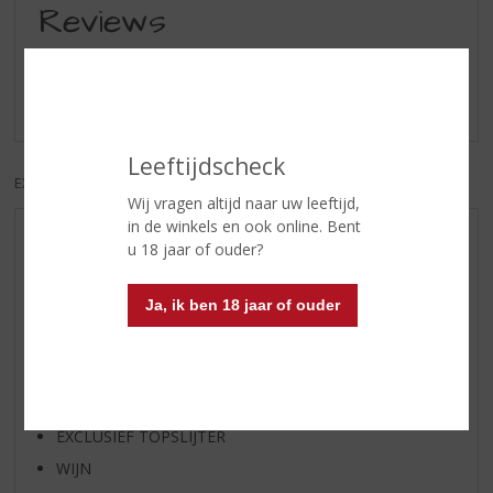
Reviews
Schrijf een review
Er zijn nog geen reviews geplaatst voor dit product
Leeftijdscheck
EXCL. BTW
INCL. BTW
Wij vragen altijd naar uw leeftijd,
in de winkels en ook online. Bent
AANBIEDINGEN
u 18 jaar of ouder?
WIJN VAN DE MAAND
Ja, ik ben 18 jaar of ouder
WHISKY VAN DE MAAND
RUM VAN DE MAAND
BIER VAN DE MAAND
SPIRIT VAN DE MAAND
EXCLUSIEF TOPSLIJTER
WIJN