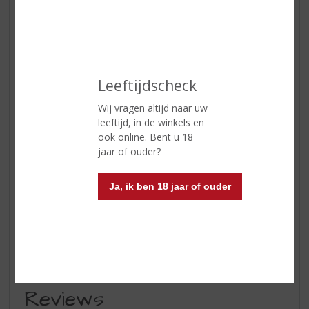
In winkelmand
Leeftijdscheck
ETIKETINFORMATIE
Wij vragen altijd naar uw
leeftijd, in de winkels en
Land van Herkomst
Frankrijk
ook online. Bent u 18
jaar of ouder?
Inhoud
70 CL
Alcoholpercentage
40% vol
Ja, ik ben 18 jaar of ouder
Wijn-spijs
Armagnac wordt meestal
geserveerd aan het einde van de
maaltijd, maar u kunt het ook als
aperitief drinken.
Reviews