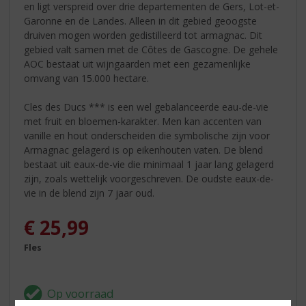
en ligt verspreid over drie departementen de Gers, Lot-et-
Garonne en de Landes. Alleen in dit gebied geoogste
druiven mogen worden gedistilleerd tot armagnac. Dit
gebied valt samen met de Côtes de Gascogne. De gehele
AOC bestaat uit wijngaarden met een gezamenlijke
omvang van 15.000 hectare.
Cles des Ducs *** is een wel gebalanceerde eau-de-vie
met fruit en bloemen-karakter. Men kan accenten van
vanille en hout onderscheiden die symbolische zijn voor
Armagnac gelagerd is op eikenhouten vaten. De blend
bestaat uit eaux-de-vie die minimaal 1 jaar lang gelagerd
zijn, zoals wettelijk voorgeschreven. De oudste eaux-de-
vie in de blend zijn 7 jaar oud.
€
25,99
Fles