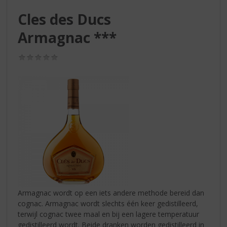
S
p
Cles des Ducs
r
Armagnac ***
i
n
g
(0,0
/
n
5)
a
a
r
d
e
n
a
v
i
g
a
Armagnac wordt op een iets andere methode bereid dan
t
cognac. Armagnac wordt slechts één keer gedistilleerd,
i
terwijl cognac twee maal en bij een lagere temperatuur
e
gedistilleerd wordt. Beide dranken worden gedistilleerd in