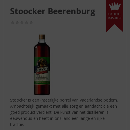
S
p
Stoocker Beerenburg
r
EXCLUSIEF
TOPSLIJTER
i
(0,0
n
/
g
5)
n
a
a
r
d
e
n
a
v
i
g
Stoocker is een (h)eerlijke borrel van vaderlandse bodem.
a
Ambachtelijk gemaakt met alle zorg en aandacht die een
t
goed product verdient. De kunst van het distilleren is
i
eeuwenoud en heeft in ons land een lange en rijke
e
traditie.