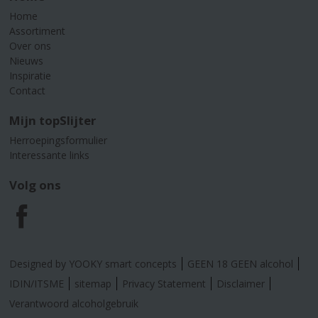
Home
Assortiment
Over ons
Nieuws
Inspiratie
Contact
Mijn topSlijter
Herroepingsformulier
Interessante links
Volg ons
F
a
Designed by YOOKY smart concepts
GEEN 18 GEEN alcohol
c
IDIN/ITSME
sitemap
Privacy Statement
Disclaimer
Verantwoord alcoholgebruik