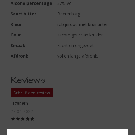
Alcoholpercentage
32% vol
Soort bitter
Beerenburg
Kleur
robijnrood met bruintinten
Geur
zachte geur van kruiden
Smaak
zacht en ongezoet
Afdronk
vol en lange afdronk.
Reviews
Schrijf een review
Elizabeth
27-04-2022
(5,0
/
5)