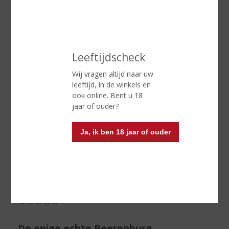
Er is geen betere!
Van alle kruidenbitters is Weduwe Joustra voor mij dé
grote favoriet! Top!
Leeftijdscheck
Jo Willy
27-04-2021
Wij vragen altijd naar uw
leeftijd, in de winkels en
(5,0
/
ook online. Bent u 18
5)
jaar of ouder?
Hééééérlijk!!
Heb diverse Berenburgers geproefd, maar de enige echte
Ja, ik ben 18 jaar of ouder
slaat echt alles.
Selleke
01-09-2019
(5,0
/
5)
De enige echte Beerenburg