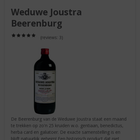
S
p
Weduwe Joustra
r
Beerenburg
i
n
g
(5,0
(reviews: 3)
/
n
5)
a
a
r
d
e
n
a
v
i
g
a
De Beerenburg van de Weduwe Joustra staat een maand
t
te trekken op zo'n 25 kruiden w.o. gentiaan, benedictus,
i
herba card en galiatoer. De exacte samenstelling is en
e
blijft natuurlijk geheim! Een historisch product dat niet