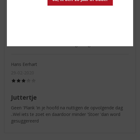
Te zoet en daardoor niet Stoer
29-02-2020
(2,0
/
5)
Juttertje
Te zoet en daardoor niet Stoer genoeg
Hans Eerhart
29-02-2020
(3,0
/
5)
Juttertje
Geen 'Plank 'in je hoofd na nuttigen de opvolgende dag
..Wel iets te zoet en daardoor minder 'Stoer 'dan word
gesuggereerd