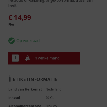
fietstocht of wandeling, of gewoon om dat u daar zin in
heeft.
€
14,99
Fles
In winkelmand
ETIKETINFORMATIE
Land van Herkomst
Nederland
Inhoud
70 CL
Alcoholpercentage
30% vol