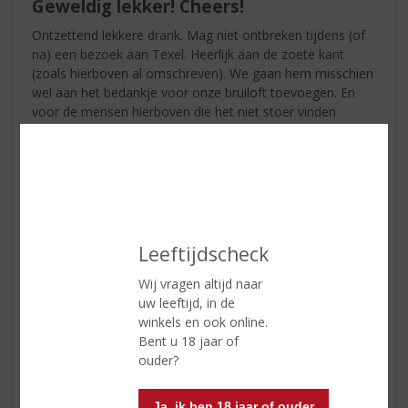
Geweldig lekker! Cheers!
Ontzettend lekkere drank. Mag niet ontbreken tijdens (of
na) een bezoek aan Texel. Heerlijk aan de zoete kant
(zoals hierboven al omschreven). We gaan hem misschien
wel aan het bedankje voor onze bruiloft toevoegen. En
voor de mensen hierboven die het niet stoer vinden
omdat het zoet is: flesje azijn voor u? 😂😂
John & Mariska
10-02-2021
(4,5
Leeftijdscheck
/
5)
Proost
Wij vragen altijd naar
uw leeftijd, in de
Geproost met ‘t Juttertje na een ijskoude fietstocht over ‘t
winkels en ook online.
eiland. Milder dan jagermeister. Een heerlijk drankje om
Bent u 18 jaar of
weg te drinken. Proost!
ouder?
Ja, ik ben 18 jaar of ouder