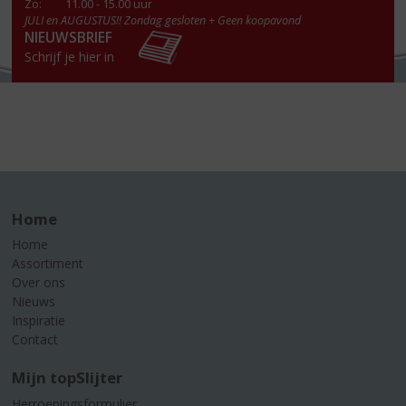
Zo:
11.00 - 15.00 uur
JULI en AUGUSTUS!! Zondag gesloten + Geen koopavond
NIEUWSBRIEF
Schrijf je hier in
Home
Home
Assortiment
Over ons
Nieuws
Inspiratie
Contact
Mijn topSlijter
Herroepingsformulier