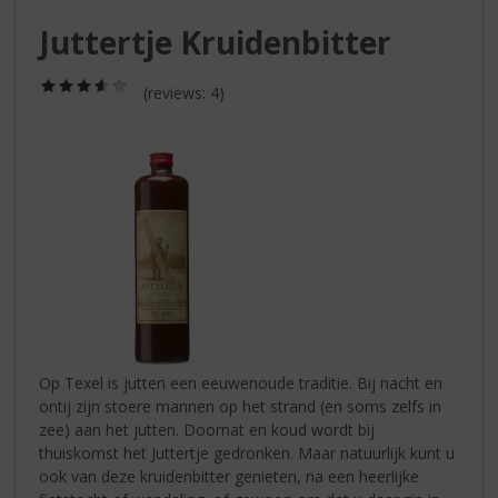
S
p
Juttertje Kruidenbitter
r
i
(3,6
(reviews: 4)
n
/
g
5)
n
a
a
r
d
e
n
a
v
i
g
Op Texel is jutten een eeuwenoude traditie. Bij nacht en
a
ontij zijn stoere mannen op het strand (en soms zelfs in
t
zee) aan het jutten. Doornat en koud wordt bij
i
thuiskomst het Juttertje gedronken. Maar natuurlijk kunt u
e
ook van deze kruidenbitter genieten, na een heerlijke