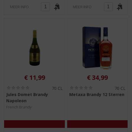
MEER INFO
MEER INFO
€
11,99
€
34,99
(
(
70 CL
70 CL
0
0
Jules Domet Brandy
Metaxa Brandy 12 Sterren
,
,
Napoleon
0
0
/
/
French Brandy
5
5
)
)