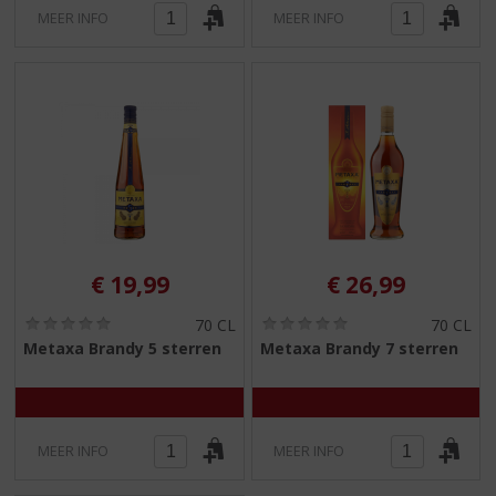
MEER INFO
MEER INFO
€
19,99
€
26,99
(
(
70 CL
70 CL
0
0
Metaxa Brandy 5 sterren
Metaxa Brandy 7 sterren
,
,
0
0
/
/
5
5
)
)
MEER INFO
MEER INFO