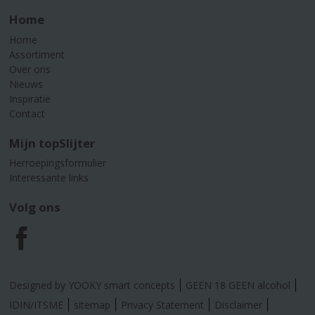
Home
Home
Assortiment
Over ons
Nieuws
Inspiratie
Contact
Mijn topSlijter
Herroepingsformulier
Interessante links
Volg ons
F
a
Designed by YOOKY smart concepts
GEEN 18 GEEN alcohol
c
IDIN/ITSME
sitemap
Privacy Statement
Disclaimer