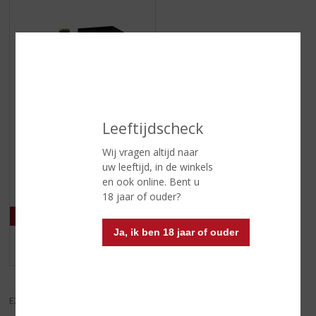
Leeftijdscheck
€
32,99
Wij vragen altijd naar
(
70 CL
uw leeftijd, in de winkels
0
St-Rémy XO
en ook online. Bent u
,
18 jaar of ouder?
0
/
5
)
Ja, ik ben 18 jaar of ouder
MEER INFO
EXCL. BTW
INCL. BTW