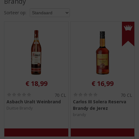
Brandy
S
p
Sorteer op:
r
i
n
g
n
a
a
r
d
e
n
€
18,99
€
16,99
a
v
(
(
70 CL
70 CL
i
0
0
Asbach Uralt Weinbrand
Carlos III Solera Reserva
,
,
g
Brandy de Jerez
Duitse Brandy
0
0
a
/
/
brandy
t
5
5
)
)
i
e