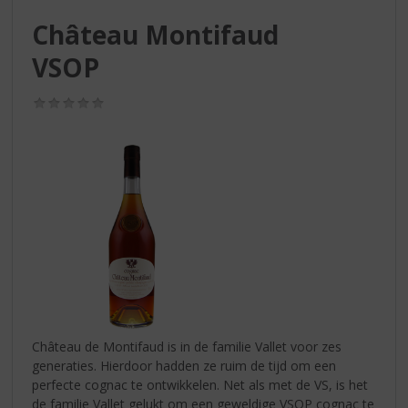
S
p
Château Montifaud
r
VSOP
i
n
g
(0,0
/
n
5)
a
a
r
d
e
n
a
v
i
g
a
Château de Montifaud is in de familie Vallet voor zes
t
generaties. Hierdoor hadden ze ruim de tijd om een
i
perfecte cognac te ontwikkelen. Net als met de VS, is het
e
de familie Vallet gelukt om een geweldige VSOP cognac te