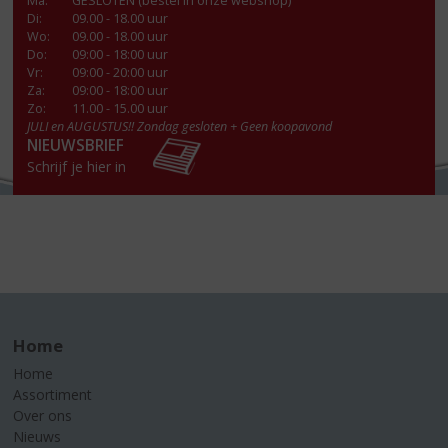
Ma
:
GESLOTEN (bestel in onze webshop)
Di
:
09.00 - 18.00 uur
Wo
:
09.00 - 18.00 uur
Do
:
09:00 - 18:00 uur
Vr
:
09:00 - 20:00 uur
Za
:
09:00 - 18:00 uur
Zo:
11.00 - 15.00 uur
JULI en AUGUSTUS!! Zondag gesloten + Geen koopavond
NIEUWSBRIEF
Schrijf je hier in
Home
Home
Assortiment
Over ons
Nieuws