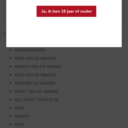
Schrijf een review
Ja, ik ben 18 jaar of ouder
Er zijn nog geen reviews geplaatst voor dit product
EXCL. BTW
INCL. BTW
AANBIEDINGEN
WIJN VAN DE MAAND
WHISKY VAN DE MAAND
RUM VAN DE MAAND
BIER VAN DE MAAND
SPIRIT VAN DE MAAND
EXCLUSIEF TOPSLIJTER
WIJN
WHISKY
BIER