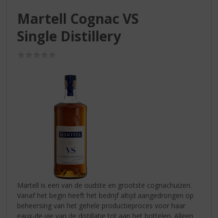
S
p
Martell Cognac VS
r
Single Distillery
i
n
g
(0,0
/
n
5)
a
a
r
d
e
n
a
v
i
g
a
Martell is een van de oudste en grootste cognachuizen.
t
Vanaf het begin heeft het bedrijf altijd aangedrongen op
i
beheersing van het gehele productieproces voor haar
e
eaux-de-vie van de distillatie tot aan het bottelen. Alleen