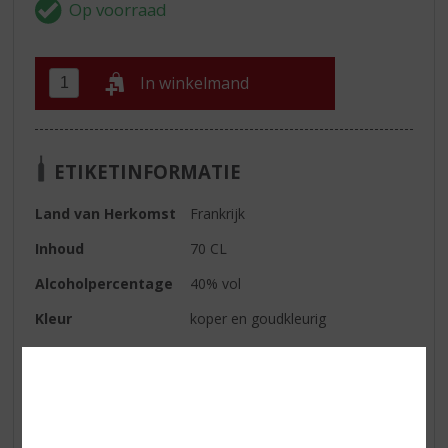
In winkelmand
ETIKETINFORMATIE
Land van Herkomst
Frankrijk
Inhoud
70 CL
Alcoholpercentage
40% vol
Kleur
koper en goudkleurig
Geur
rijp fruit met tonen van hout en
kruiden, frisse tonen van citrus,
verse peer, saffraan,
Labdanumhars (van de Cisteroos
of zonneroos) en incense