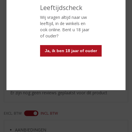
Leeftijdscheck
Smaak
zacht, vruchten, noten en vanille
komen naar voren in de smaak
Wij vragen altijd naar uw
leeftijd, in de winkels en
Afdronk
fluweelzacht in de nasmaak.
ook online. Bent u 18 jaar
Serveertip
Sidecar - 2cl Martell cognac, 1cl
of ouder?
citroen sap, 1cl triple sec, 1
sinaasappel schil, ijsblokjes
Ja, ik ben 18 jaar of ouder
Reviews
Schrijf een review
Er zijn nog geen reviews geplaatst voor dit product
EXCL. BTW
INCL. BTW
AANBIEDINGEN