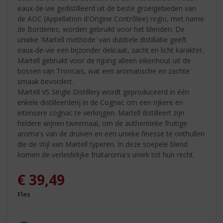
eaux-de-vie gedistilleerd uit de beste groeigebieden van
de AOC (Appellation d'Origine Contrôlee) regio, met name
de Borderies, worden gebruikt voor het blenden. De
unieke 'Martell methode' van dubbele distillatie geeft
eaux-de-vie een bijzonder delicaat, zacht en licht karakter.
Martell gebruikt voor de rijping alleen eikenhout uit de
bossen van Troncais, wat een aromatische en zachte
smaak bevordert.
Martell VS Single Distillery wordt geproduceerd in één
enkele distilleerderij in de Cognac om een rijkere en
intensere cognac te verkrijgen. Martell distilleert zijn
heldere wijnen tweemaal, om de authentieke fruitige
aroma's van de druiven en een unieke finesse te onthullen
die de stijl van Martell typeren. In deze soepele blend
komen de verleidelijke fruitaroma's uniek tot hun recht.
€
39,49
Fles