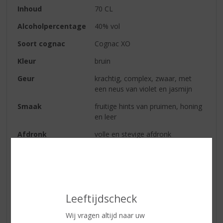
Inhoud
70 CL
Alcoholpercentage
40% vol
Soort cognac
Cognac XO
Kleur
bruin
Geur
krachtig, complex, zwaar, met
een neus van violet en jasmijn
Smaak
fruitige hints van pruimen, honing
en leer
Afdronk
volle en stevige afdronk
Reviews
Schrijf een review
Leeftijdscheck
Tom Pieterse
Wij vragen altijd naar uw