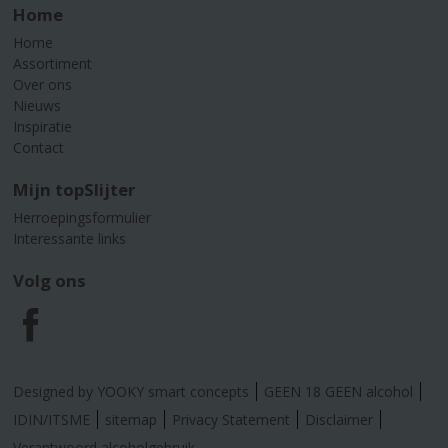
Home
Home
Assortiment
Over ons
Nieuws
Inspiratie
Contact
Mijn topSlijter
Herroepingsformulier
Interessante links
Volg ons
F
a
Designed by YOOKY smart concepts
GEEN 18 GEEN alcohol
c
IDIN/ITSME
sitemap
Privacy Statement
Disclaimer
Verantwoord alcoholgebruik