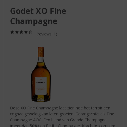
S
p
Godet XO Fine
r
Champagne
i
n
g
(4,5
(reviews: 1)
/
n
5)
a
a
r
d
e
n
a
v
i
g
a
Deze XO Fine Champagne laat zien hoe het terroir een
t
cognac geweldig kan laten groeien. Gerangschikt als Fine
i
Champagne AOC. Een blend van Grande Champagne
e
(meer dan 50%) en Petite Champagne. Krachtig, complex,