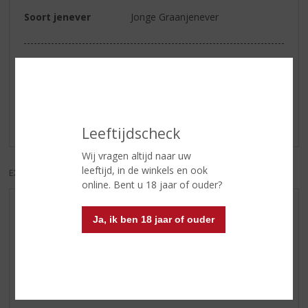
Soort jenever
Jonge Graanjenever
Reviews
Schrijf een review
Er zijn nog geen reviews geplaatst voor dit product
Leeftijdscheck
Wij vragen altijd naar uw
leeftijd, in de winkels en ook
EXCL. BTW
INCL. BTW
online. Bent u 18 jaar of ouder?
AANBIEDINGEN
Ja, ik ben 18 jaar of ouder
WIJN VAN DE MAAND
WHISKY VAN DE MAAND
RUM VAN DE MAAND
BIER VAN DE MAAND