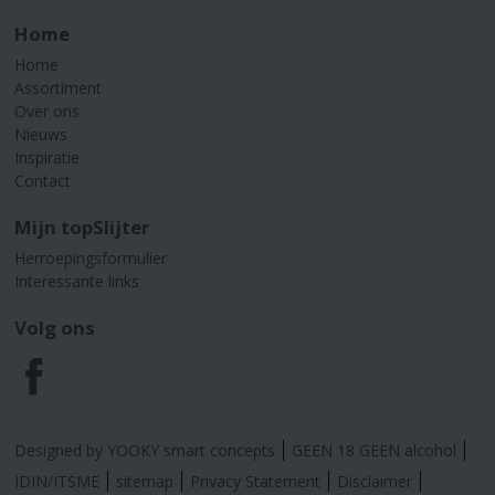
Home
Home
Assortiment
Over ons
Nieuws
Inspiratie
Contact
Mijn topSlijter
Herroepingsformulier
Interessante links
Volg ons
F
a
Designed by YOOKY smart concepts
GEEN 18 GEEN alcohol
c
IDIN/ITSME
sitemap
Privacy Statement
Disclaimer