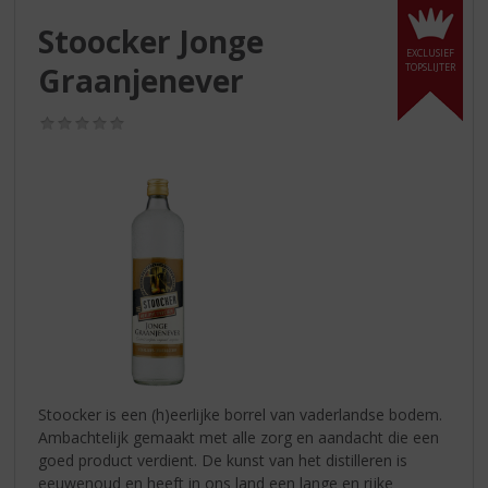
S
p
Stoocker Jonge
r
EXCLUSIEF
Graanjenever
TOPSLIJTER
i
n
g
(0,0
/
n
5)
a
a
r
d
e
n
a
v
i
g
a
Stoocker is een (h)eerlijke borrel van vaderlandse bodem.
t
Ambachtelijk gemaakt met alle zorg en aandacht die een
i
goed product verdient. De kunst van het distilleren is
e
eeuwenoud en heeft in ons land een lange en rijke