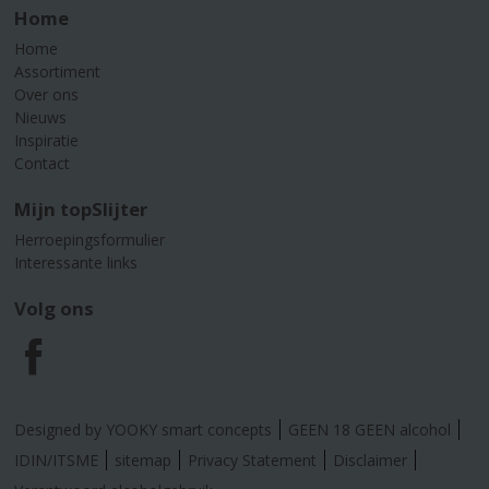
Home
Home
Assortiment
Over ons
Nieuws
Inspiratie
Contact
Mijn topSlijter
Herroepingsformulier
Interessante links
Volg ons
F
a
Designed by YOOKY smart concepts
GEEN 18 GEEN alcohol
c
IDIN/ITSME
sitemap
Privacy Statement
Disclaimer