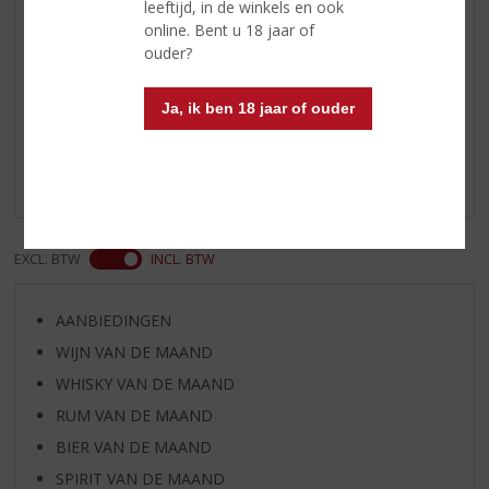
leeftijd, in de winkels en ook
Afdronk
zacht
online. Bent u 18 jaar of
ouder?
Reviews
Ja, ik ben 18 jaar of ouder
Schrijf een review
Er zijn nog geen reviews geplaatst voor dit product
EXCL. BTW
INCL. BTW
AANBIEDINGEN
WIJN VAN DE MAAND
WHISKY VAN DE MAAND
RUM VAN DE MAAND
BIER VAN DE MAAND
SPIRIT VAN DE MAAND