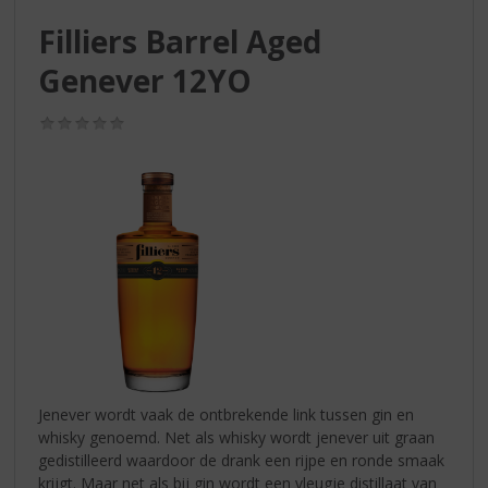
S
p
Filliers Barrel Aged
r
Genever 12YO
i
n
g
(0,0
/
n
5)
a
a
r
d
e
n
a
v
i
g
a
Jenever wordt vaak de ontbrekende link tussen gin en
t
whisky genoemd. Net als whisky wordt jenever uit graan
i
gedistilleerd waardoor de drank een rijpe en ronde smaak
e
krijgt. Maar net als bij gin wordt een vleugje distillaat van