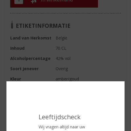
ETIKETINFORMATIE
Land van Herkomst
België
Inhoud
70 CL
Alcoholpercentage
42% vol
Soort jenever
Overig
Kleur
amber/goud
Geur
licht zoet aroma met hints van
vanille en een zweem van
speculaas
Smaak
zacht kruidig met een vleugje
Leeftijdscheck
wafels & vanille en een zweem
van kaneel & speculaas
Wij vragen altijd naar uw