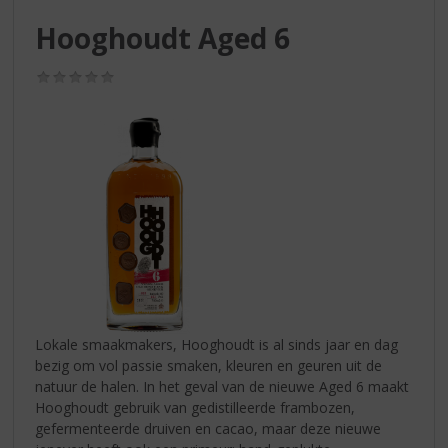
S
p
Hooghoudt Aged 6
r
i
(0,0
n
/
g
5)
n
a
a
r
d
e
n
a
v
i
g
Lokale smaakmakers, Hooghoudt is al sinds jaar en dag
a
bezig om vol passie smaken, kleuren en geuren uit de
t
natuur de halen. In het geval van de nieuwe Aged 6 maakt
i
Hooghoudt gebruik van gedistilleerde frambozen,
e
gefermenteerde druiven en cacao, maar deze nieuwe