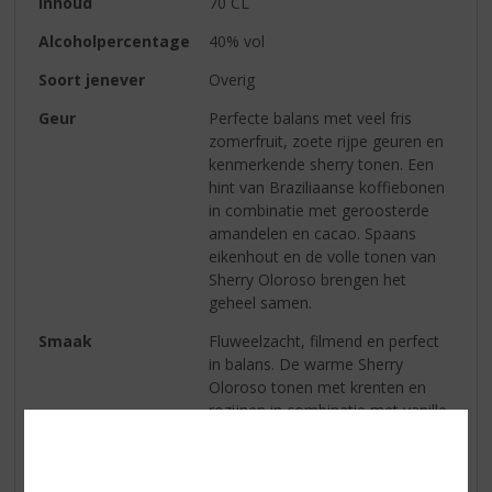
Inhoud
70 CL
Alcoholpercentage
40% vol
Soort jenever
Overig
Geur
Perfecte balans met veel fris
zomerfruit, zoete rijpe geuren en
kenmerkende sherry tonen. Een
hint van Braziliaanse koffiebonen
in combinatie met geroosterde
amandelen en cacao. Spaans
eikenhout en de volle tonen van
Sherry Oloroso brengen het
geheel samen.
Smaak
Fluweelzacht, filmend en perfect
in balans. De warme Sherry
Oloroso tonen met krenten en
rozijnen in combinatie met vanille
komen eerste naar voren.
Gevolgd door een hint blauwe
agave. Vervolgens bosvruchten, in