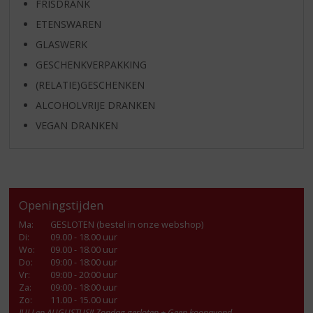
FRISDRANK
ETENSWAREN
GLASWERK
GESCHENKVERPAKKING
(RELATIE)GESCHENKEN
ALCOHOLVRIJE DRANKEN
VEGAN DRANKEN
Openingstijden
Ma
:
GESLOTEN (bestel in onze webshop)
Di
:
09.00 - 18.00 uur
Wo
:
09.00 - 18.00 uur
Do
:
09:00 - 18:00 uur
Vr
:
09:00 - 20:00 uur
Za
:
09:00 - 18:00 uur
Zo:
11.00 - 15.00 uur
JULI en AUGUSTUS!! Zondag gesloten + Geen koopavond