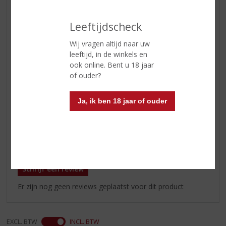
het bijzonder framboos,
geroosterde koffiebonen en
Leeftijdscheck
cacao. Een zwart pepertje maakt
het geheel af.
Wij vragen altijd naar uw
Afdronk
In de afdronk vind je Spaans
leeftijd, in de winkels en
eikenhout, vanille en geroosterde
ook online. Bent u 18 jaar
amandelen aangevuld met cacao.
of ouder?
Een fantastisch samenspel tussen
warme zoete tonen, fris
Ja, ik ben 18 jaar of ouder
zomerfruit, hout en noten.
Reviews
Schrijf een review
Er zijn nog geen reviews geplaatst voor dit product
EXCL. BTW
INCL. BTW