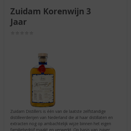
S
p
Zuidam Korenwijn 3
r
Jaar
i
n
g
(0,0
/
n
5)
a
a
r
d
e
n
a
v
i
g
a
Zuidam Distillers is één van de laatste zelfstandige
t
distilleerderijen van Nederland die al haar distillaten en
i
extracten nog op ambachtelijk wijze binnen het eigen
e
familiebedrijf maakt en verwerkt. Op basis van zuiver