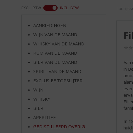
d
S
ASS
EXCL. BTW
INCL. BTW
Laurijs
p
r
AANBIEDINGEN
i
Fi
n
WIJN VAN DE MAAND
g
WHISKY VAN DE MAAND
n
RUM VAN DE MAAND
a
a
BIER VAN DE MAAND
Aan 
r
in B
SPIRIT VAN DE MAAND
d
amba
e
EXCLUSIEF TOPSLIJTER
alam
n
even
WIJN
a
erva
v
WHISKY
Fill
i
fami
BIER
g
APERITIEF
a
In 1
t
GEDISTILLEERD OVERIG
huid
i