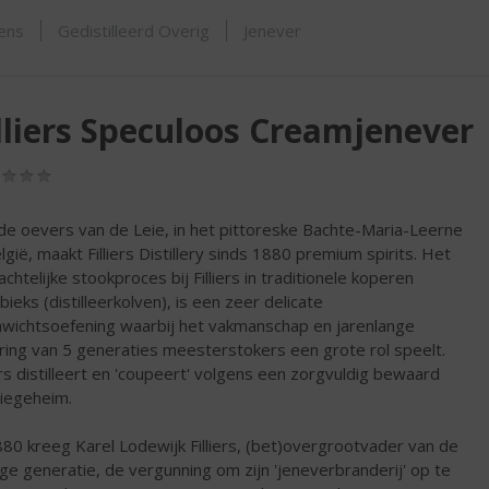
ORTIMENT
sens
Gedistilleerd Overig
Jenever
lliers Speculoos Creamjenever
(0,0
/
5)
de oevers van de Leie, in het pittoreske Bachte-Maria-Leerne
elgië, maakt Filliers Distillery sinds 1880 premium spirits. Het
chtelijke stookproces bij Filliers in traditionele koperen
bieks (distilleerkolven), is een zeer delicate
wichtsoefening waarbij het vakmanschap en jarenlange
ring van 5 generaties meesterstokers een grote rol speelt.
iers distilleert en 'coupeert' volgens een zorgvuldig bewaard
liegeheim.
880 kreeg Karel Lodewijk Filliers, (bet)overgrootvader van de
ige generatie, de vergunning om zijn 'jeneverbranderij' op te