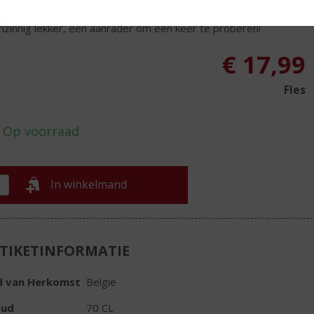
Filliers jenever met een unieke smaak, namelijk speculaas!
nzinnig lekker, een aanrader om een keer te proberen!
€
17,99
Fles
In winkelmand
TIKETINFORMATIE
d van Herkomst
België
oud
70 CL