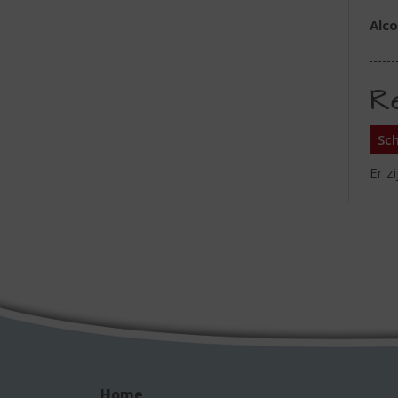
Alc
R
Sch
Er z
Home