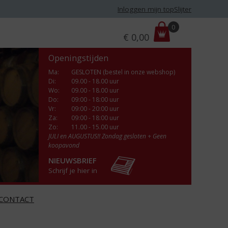
Inloggen mijn topSlijter
P
0
€
0,00
r
i
Openingstijden
j
s
Ma
:
GESLOTEN (bestel in onze webshop)
Di
:
09.00 - 18.00 uur
:
Wo
:
09.00 - 18.00 uur
Do
:
09:00 - 18:00 uur
Vr
:
09:00 - 20:00 uur
Za
:
09:00 - 18:00 uur
Zo:
11.00 - 15.00 uur
JULI en AUGUSTUS!! Zondag gesloten + Geen
koopavond
NIEUWSBRIEF
Schrijf je hier in
CONTACT