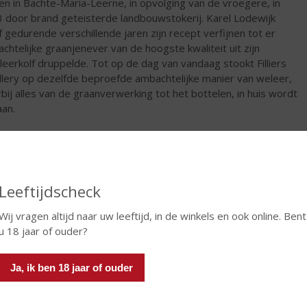
ten in Bachte-Maria-Leerne, in opvolging van de vroegere, in
 door brand geteisterde landbouwstokerij. Karel Lodewijk
f gedurende verschillende jaren zijn recept verfijnen tot er
chtelijke graanjenever van de hoogste kwaliteit uit zijn
illeerkolf druppelde. Tot op de dag van vandaag stookt Filliers
illery op dezelfde beproefde ambachtelijke manier van weleer,
bij alles van de graanverwerking tot het bottelen, in huis wordt
an.
olgende generaties hebben ook niet stil gezeten. Zo
ikkelde Firmin Filliers in 1928 een gin met Belgische hop, die
nwoordig opnieuw op de markt is onder de naam Filliers Dry
28. Verdere productinnovaties zoals whisky, advokaat of
Leeftijdscheck
tjenever bleven volgen waarbij 'respect voor ambacht' altijd
op staat!
Wij vragen altijd naar uw leeftijd, in de winkels en ook online. Bent
 zeer eigen graanjenever van Filliers haalt zijn unieke jonge
u 18 jaar of ouder?
k uit het feit dat de basis, de moutwijn, niet in vaten wordt
ard. Zijn specifieke karakter, een verfijnde mix van zacht en
Ja, ik ben 18 jaar of ouder
 krijgt hij door de toevoeging van een fijn distillaat van
verbes en andere kruiden.