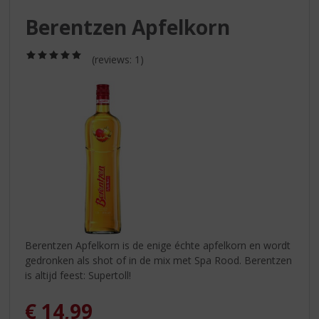
S
p
Berentzen Apfelkorn
r
i
(5,0
(reviews: 1)
n
/
g
5)
n
a
a
r
d
e
n
a
v
i
g
Berentzen Apfelkorn is de enige échte apfelkorn en wordt
a
gedronken als shot of in de mix met Spa Rood. Berentzen
t
is altijd feest: Supertoll!
i
e
€
14,99