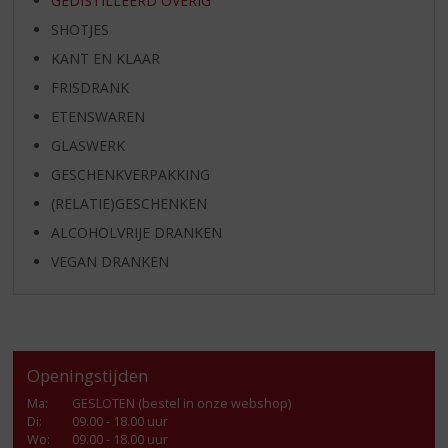
GEDISTILLEERD OVERIG
SHOTJES
KANT EN KLAAR
FRISDRANK
ETENSWAREN
GLASWERK
GESCHENKVERPAKKING
(RELATIE)GESCHENKEN
ALCOHOLVRIJE DRANKEN
VEGAN DRANKEN
Openingstijden
Ma
:
GESLOTEN (bestel in onze webshop)
Di
:
09.00 - 18.00 uur
Wo
:
09.00 - 18.00 uur