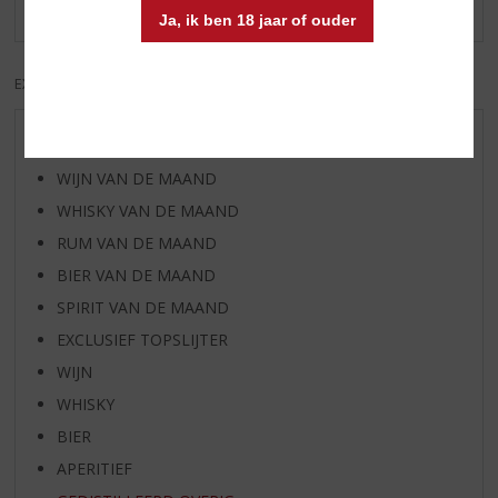
Er zijn nog geen reviews geplaatst voor dit product
Ja, ik ben 18 jaar of ouder
EXCL. BTW
INCL. BTW
AANBIEDINGEN
WIJN VAN DE MAAND
WHISKY VAN DE MAAND
RUM VAN DE MAAND
BIER VAN DE MAAND
SPIRIT VAN DE MAAND
EXCLUSIEF TOPSLIJTER
WIJN
WHISKY
BIER
APERITIEF