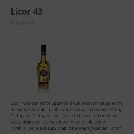
S
p
Licor 43
r
i
(0,0
n
/
g
5)
n
a
a
r
d
e
n
a
v
i
g
Licor 43 is een echte Spaanse likeur waarvan het geheime
a
recept is ontstaan in 300 voor Christus, in de nederzetting
t
Cartagena. Cartagena was in die tijd beroemd om haar
i
zoete drankjes. Het recept van deze drank, Liquor
e
Mirabilis (wonderlikeur), is altijd bewaard gebleven. En tot