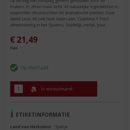
op de dag van vandaag geheim gehouden door de
makers. Er zitten maar liefst 43 natuurlijke ingrediënten in,
waaronder citrusvruchten en aromatische planten. Daar
dankt Licor 43 ook haar naam aan: ‘Cuarenta Y Tres!’
(drieënveertig in het Spaans). Duidelijk, eerlijk, puur.
€
21,49
Fles
In winkelmand
ETIKETINFORMATIE
Land van Herkomst
Spanje