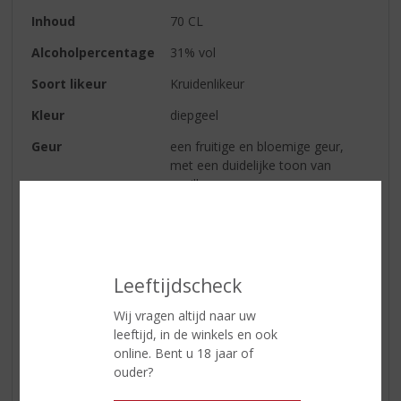
Inhoud
70 CL
Alcoholpercentage
31% vol
Soort likeur
Kruidenlikeur
Kleur
diepgeel
Geur
een fruitige en bloemige geur,
met een duidelijke toon van
vanille
Smaak
vanille, kokos en karamel
Afdronk
de likeur is lekker zacht en de vele
smaken blijven een tijdje hangen
Leeftijdscheck
Wij vragen altijd naar uw
Reviews
leeftijd, in de winkels en ook
online. Bent u 18 jaar of
ouder?
Schrijf een review