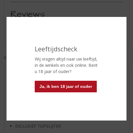
Reviews
Schrijf een review
Er zijn nog geen reviews geplaatst voor dit product
Leeftijdscheck
EXCL. BTW
INCL. BTW
Wij vragen altijd naar uw leeftijd,
in de winkels en ook online. Bent
u 18 jaar of ouder?
AANBIEDINGEN
WIJN VAN DE MAAND
Ja, ik ben 18 jaar of ouder
WHISKY VAN DE MAAND
RUM VAN DE MAAND
BIER VAN DE MAAND
SPIRIT VAN DE MAAND
EXCLUSIEF TOPSLIJTER