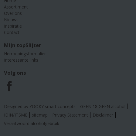
Home
Assortiment
Over ons
Nieuws
Inspiratie
Contact
Mijn topSlijter
Herroepingsformulier
Interessante links
Volg ons
F
a
Designed by YOOKY smart concepts
GEEN 18 GEEN alcohol
c
IDIN/ITSME
sitemap
Privacy Statement
Disclaimer
Verantwoord alcoholgebruik
e