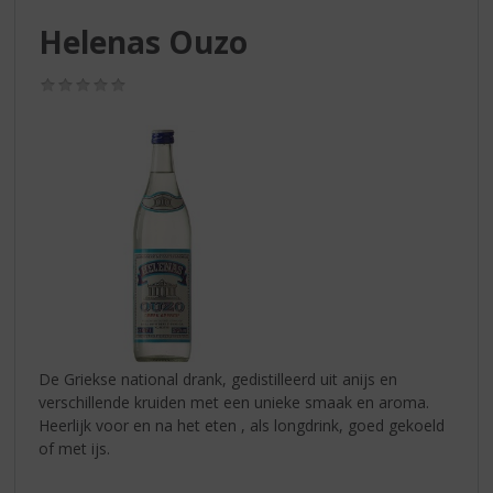
S
p
Helenas Ouzo
r
i
(0,0
n
/
g
5)
n
a
a
r
d
e
n
a
v
i
g
De Griekse national drank, gedistilleerd uit anijs en
a
verschillende kruiden met een unieke smaak en aroma.
t
Heerlijk voor en na het eten , als longdrink, goed gekoeld
i
of met ijs.
e