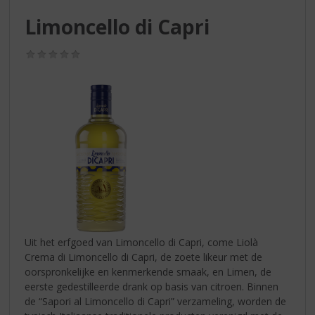
S
p
Limoncello di Capri
r
i
(0,0
n
/
g
5)
n
a
a
r
d
e
n
a
v
i
g
Uit het erfgoed van Limoncello di Capri, come Liolà
a
Crema di Limoncello di Capri, de zoete likeur met de
t
oorspronkelijke en kenmerkende smaak, en Limen, de
i
eerste gedestilleerde drank op basis van citroen. Binnen
e
de “Sapori al Limoncello di Capri” verzameling, worden de