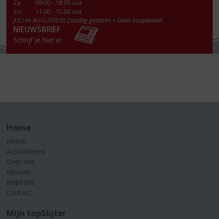
Za
:
09:00 - 18:00 uur
Zo:
11.00 - 15.00 uur
JULI en AUGUSTUS!! Zondag gesloten + Geen koopavond
NIEUWSBRIEF
Schrijf je hier in
Home
Home
Assortiment
Over ons
Nieuws
Inspiratie
Contact
Mijn topSlijter