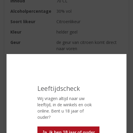
Inhoud
70 CL
Alcoholpercentage
30% vol
Soort likeur
Citroenlikeur
Kleur
helder geel
Geur
de geur van citroen komt direct
naar voren
Smaak
het frisse van citroen is hetgeen
dat duidelijk overheerst
Afdronk
zachte en prettige afdronk
Leeftijdscheck
Reviews
Wij vragen altijd naar uw
leeftijd, in de winkels en ook
online. Bent u 18 jaar of
Schrijf een review
ouder?
Er zijn nog geen reviews geplaatst voor dit product
Ja, ik ben 18 jaar of ouder