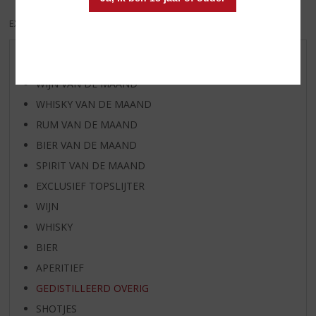
EXCL. BTW
INCL. BTW
AANBIEDINGEN
WIJN VAN DE MAAND
WHISKY VAN DE MAAND
RUM VAN DE MAAND
BIER VAN DE MAAND
SPIRIT VAN DE MAAND
EXCLUSIEF TOPSLIJTER
WIJN
WHISKY
BIER
APERITIEF
GEDISTILLEERD OVERIG
SHOTJES