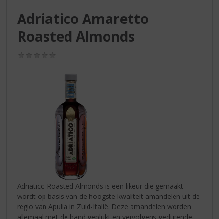
S
p
Adriatico Amaretto
r
Roasted Almonds
i
n
g
(0,0
/
n
5)
a
a
r
d
e
n
a
v
i
g
a
Adriatico Roasted Almonds is een likeur die gemaakt
t
wordt op basis van de hoogste kwaliteit amandelen uit de
i
regio van Apulia in Zuid-Italië. Deze amandelen worden
e
allemaal met de hand geplukt en vervolgens gedurende