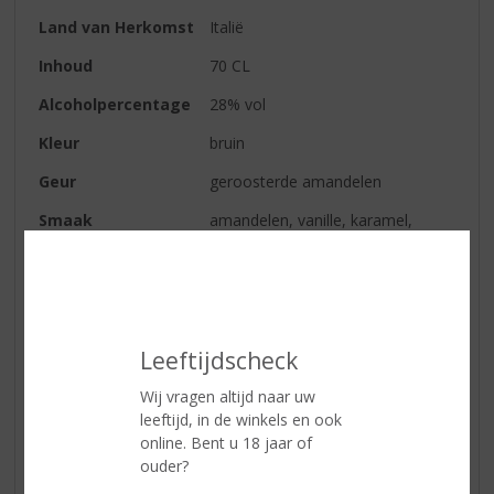
Land van Herkomst
Italië
Inhoud
70 CL
Alcoholpercentage
28% vol
Kleur
bruin
Geur
geroosterde amandelen
Smaak
amandelen, vanille, karamel,
zeezout
Afdronk
amandel met een hint van
Adriatisch zeezout
Serveertip
on the Rocks, of met Ginger Beer
Leeftijdscheck
Wij vragen altijd naar uw
Reviews
leeftijd, in de winkels en ook
online. Bent u 18 jaar of
ouder?
Schrijf een review