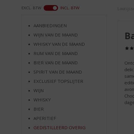
d
S
ASS
EXCL. BTW
INCL. BTW
Laurijs
p
r
AANBIEDINGEN
i
Ba
n
WIJN VAN DE MAAND
g
WHISKY VAN DE MAAND
n
RUM VAN DE MAAND
a
a
BIER VAN DE MAAND
Ontd
r
deli
SPIRIT VAN DE MAAND
d
same
e
EXCLUSIEF TOPSLIJTER
editi
n
avon
WIJN
a
Choc
v
WHISKY
dage
i
BIER
g
APERITIEF
a
t
GEDISTILLEERD OVERIG
i