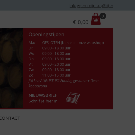
Inloggen mijn topSlijter
P
0
€
0,00
r
i
Openingstijden
j
s
Ma
:
GESLOTEN (bestel in onze webshop)
Di
:
09.00 - 18.00 uur
:
Wo
:
09.00 - 18.00 uur
Do
:
09:00 - 18:00 uur
Vr
:
09:00 - 20:00 uur
Za
:
09:00 - 18:00 uur
Zo:
11.00 - 15.00 uur
JULI en AUGUSTUS!! Zondag gesloten + Geen
koopavond
NIEUWSBRIEF
Schrijf je hier in
CONTACT