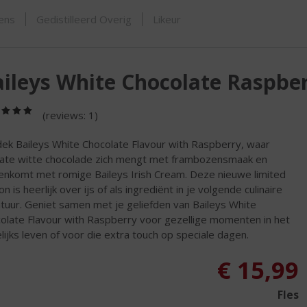
ORTIMENT
sens
Gedistilleerd Overig
Likeur
ileys White Chocolate Raspbe
(5,0
(reviews: 1)
/
5)
ek Baileys White Chocolate Flavour with Raspberry, waar
cate witte chocolade zich mengt met frambozensmaak en
nkomt met romige Baileys Irish Cream. Deze nieuwe limited
on is heerlijk over ijs of als ingrediënt in je volgende culinaire
tuur. Geniet samen met je geliefden van Baileys White
olate Flavour with Raspberry voor gezellige momenten in het
lijks leven of voor die extra touch op speciale dagen.
€
15,99
Fles