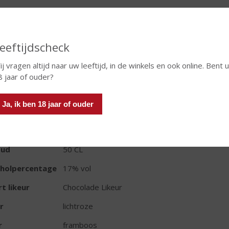
eeftijdscheck
In winkelmand
j vragen altijd naar uw leeftijd, in de winkels en ook online. Bent u
8 jaar of ouder?
Ja, ik ben 18 jaar of ouder
TIKETINFORMATIE
d van Herkomst
Ierland
oud
50 CL
oholpercentage
17% vol
t likeur
Chocolade Likeur
r
lichtroze
r
framboos