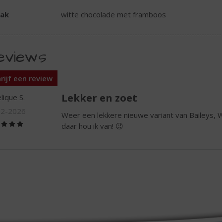
ak
witte chocolade met framboos
eviews
rijf een review
Lekker en zoet
lique S.
02-2026
Weer een lekkere nieuwe variant van Baileys, 
(5,0
daar hou ik van! 😉
/
5)