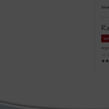
Sma
R
Sch
Ange
06-