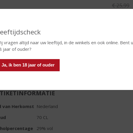
Originele
€
25,99
, Huidig
€
21,99
Fles
eeftijdscheck
ij vragen altijd naar uw leeftijd, in de winkels en ook online. Bent 
8 jaar of ouder?
In winkelmand
Ja, ik ben 18 jaar of ouder
TIKETINFORMATIE
d van Herkomst
Nederland
oud
70 CL
oholpercentage
29% vol