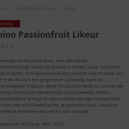
ORTIMENT
sens
Gedistilleerd Overig
Likeur
bieding
ino Passionfruit Likeur
(0,0
/
5)
heerlijke verfrissende likeur, met een sterke
ievruchtsmaak! Ideaal om ijskoud te drinken, maar ook in een
tail of spritz. Voor bijvoorbeeld een pornstar martini, maar ook
er in de mix met een ginger beer. Levendig, zacht en
erstaanbaar tropisch. Ghino Passievruchtlikeur is een ode aan
vergoten fruit en vakmanschap van topkwaliteit. Ghino's
ievruchtlikeur brengt de rijke essentie van rijpe passievrucht
 voren met een fluweelzachte, aromatische spirit, waardoor
perfecte harmonie van zoet en zuur ontstaat.
roond met GOUD op IWSC 2026!