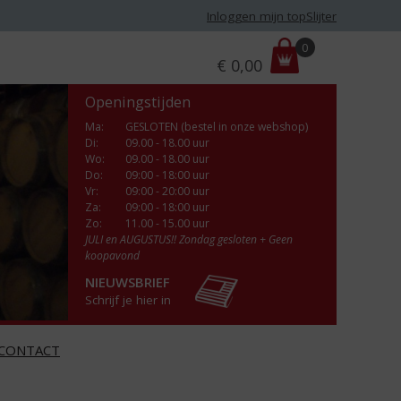
Inloggen mijn topSlijter
P
0
€
0,00
r
i
Openingstijden
j
s
Ma
:
GESLOTEN (bestel in onze webshop)
Di
:
09.00 - 18.00 uur
:
Wo
:
09.00 - 18.00 uur
Do
:
09:00 - 18:00 uur
Vr
:
09:00 - 20:00 uur
Za
:
09:00 - 18:00 uur
Zo:
11.00 - 15.00 uur
JULI en AUGUSTUS!! Zondag gesloten + Geen
koopavond
NIEUWSBRIEF
Schrijf je hier in
CONTACT