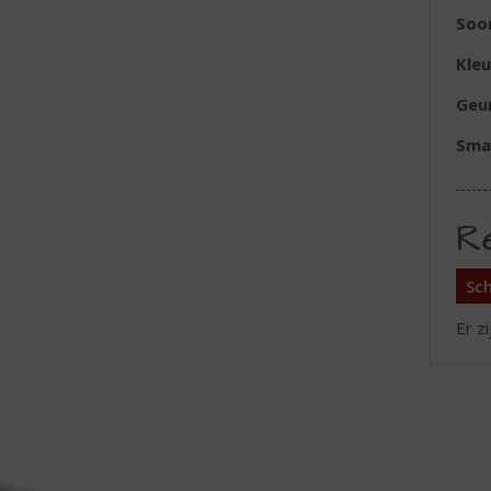
Soor
Kleu
Geu
Sma
R
Sch
Er z