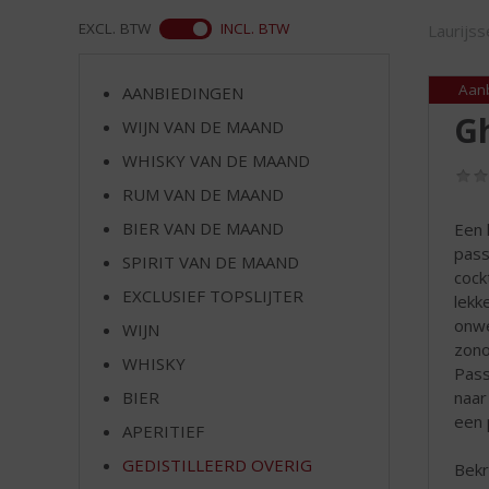
d
S
ASS
EXCL. BTW
INCL. BTW
Laurijs
p
r
Aan
AANBIEDINGEN
i
Gh
n
WIJN VAN DE MAAND
g
WHISKY VAN DE MAAND
n
RUM VAN DE MAAND
a
a
BIER VAN DE MAAND
Een 
r
pass
SPIRIT VAN DE MAAND
d
cock
e
EXCLUSIEF TOPSLIJTER
lekk
n
onwe
WIJN
a
zono
v
WHISKY
Pass
i
naar
BIER
g
een 
APERITIEF
a
t
GEDISTILLEERD OVERIG
Bek
i