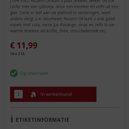
(10% Vol.). Nozem Oil kunt u puur drinken, lekker ‘on the
rocks’ met een ijsblokje, door een trechter én zelfs uit een
glas. Denk er wel aan uw plafond te verstevigen, want
anders vliegt u er doorheen! Nozem Oil kunt u ook goed
mixen: met cola, verse Jus d’orange, sinas en zelfs in uw
warme dranken als koffie, thee, chocolademelk etc.
€
11,99
10 x 2 CL
In winkelmand
ETIKETINFORMATIE