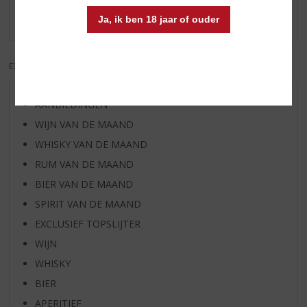
Er zijn nog geen reviews geplaatst voor dit product
Ja, ik ben 18 jaar of ouder
EXCL. BTW
INCL. BTW
AANBIEDINGEN
WIJN VAN DE MAAND
WHISKY VAN DE MAAND
RUM VAN DE MAAND
BIER VAN DE MAAND
SPIRIT VAN DE MAAND
EXCLUSIEF TOPSLIJTER
WIJN
WHISKY
BIER
APERITIEF