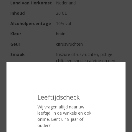
Land van Herkomst
Nederland
Inhoud
20 CL
Alcoholpercentage
10% vol
Kleur
bruin
Geur
citrusvruchten
Smaak
friszure citrusvruchten, pittige
chili, een shotje cafeïne en een
vleugje alcohol
Afdronk
kort als een shotje
Serveertip
Puur, ‘on the rocks’ of mix met
een frisdrank naar keuze
Leeftijdscheck
Wij vragen altijd naar uw
leeftijd, in de winkels en ook
Reviews
online. Bent u 18 jaar of
ouder?
Schrijf een review