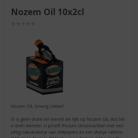
S
p
Nozem Oil 10x2cl
r
i
(0,0
n
/
g
5)
n
a
a
r
d
e
n
a
v
i
g
Nozem Oil, Smerig Lekker!
a
t
Er is geen drank ter wereld die lijkt op Nozem Oil, dus het
i
is even wennen. U proeft friszure citrusvruchten met een
e
pittig nabrandertje van chilipepers en een shotje cafeïne