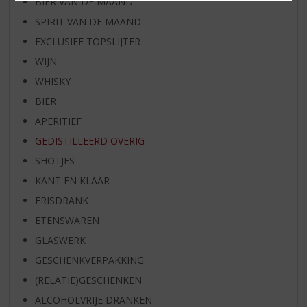
BIER VAN DE MAAND
SPIRIT VAN DE MAAND
EXCLUSIEF TOPSLIJTER
WIJN
WHISKY
BIER
APERITIEF
GEDISTILLEERD OVERIG
SHOTJES
KANT EN KLAAR
FRISDRANK
ETENSWAREN
GLASWERK
GESCHENKVERPAKKING
(RELATIE)GESCHENKEN
ALCOHOLVRIJE DRANKEN