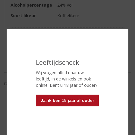
Alcoholpercentage
24% vol
Soort likeur
Koffielikeur
Reviews
Schrijf een review
Leeftijdscheck
Er zijn nog geen reviews geplaatst voor dit product
Wij vragen altijd naar uw
leeftijd, in de winkels en ook
EXCL. BTW
INCL. BTW
online. Bent u 18 jaar of ouder?
AANBIEDINGEN
Ja, ik ben 18 jaar of ouder
WIJN VAN DE MAAND
WHISKY VAN DE MAAND
RUM VAN DE MAAND