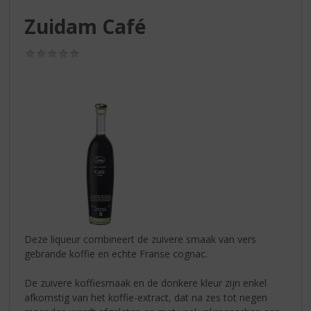
S
p
Zuidam Café
r
i
(0,0
n
/
g
5)
n
a
a
r
d
e
n
a
v
i
g
Deze liqueur combineert de zuivere smaak van vers
a
gebrande koffie en echte Franse cognac.
t
i
De zuivere koffiesmaak en de donkere kleur zijn enkel
e
afkomstig van het koffie-extract, dat na zes tot negen