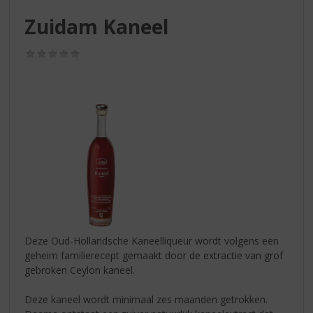
S
p
Zuidam Kaneel
r
i
(0,0
n
/
g
5)
n
a
a
r
d
e
n
a
v
i
g
Deze Oud-Hollandsche Kaneelliqueur wordt volgens een
a
geheim familierecept gemaakt door de extractie van grof
t
gebroken Ceylon kaneel.
i
e
Deze kaneel wordt minimaal zes maanden getrokken.