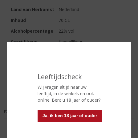
Land van Herkomst
Nederland
Inhoud
70 CL
Alcoholpercentage
22% vol
Soort likeur
Kaneellikeur
Reviews
Leeftijdscheck
Schrijf een review
Wij vragen altijd naar uw
Er zijn nog geen reviews geplaatst voor dit product
leeftijd, in de winkels en ook
online. Bent u 18 jaar of ouder?
EXCL. BTW
INCL. BTW
Ja, ik ben 18 jaar of ouder
AANBIEDINGEN
WIJN VAN DE MAAND