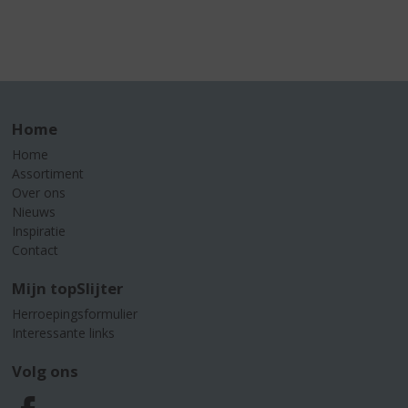
Home
Home
Assortiment
Over ons
Nieuws
Inspiratie
Contact
Mijn topSlijter
Herroepingsformulier
Interessante links
Volg ons