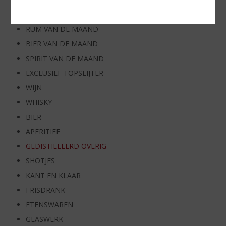
WHISKY VAN DE MAAND
RUM VAN DE MAAND
BIER VAN DE MAAND
SPIRIT VAN DE MAAND
EXCLUSIEF TOPSLIJTER
WIJN
WHISKY
BIER
APERITIEF
GEDISTILLEERD OVERIG
SHOTJES
KANT EN KLAAR
FRISDRANK
ETENSWAREN
GLASWERK