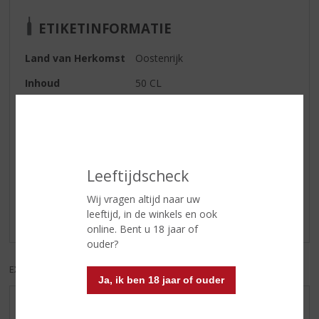
ETIKETINFORMATIE
Land van Herkomst
Oostenrijk
Inhoud
50 CL
Alcoholpercentage
15% vol
Reviews
Leeftijdscheck
Schrijf een review
Wij vragen altijd naar uw
leeftijd, in de winkels en ook
Er zijn nog geen reviews geplaatst voor dit product
online. Bent u 18 jaar of
ouder?
EXCL. BTW
INCL. BTW
Ja, ik ben 18 jaar of ouder
AANBIEDINGEN