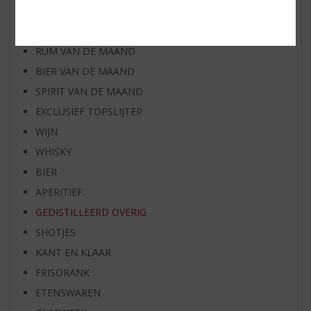
WIJN VAN DE MAAND
WHISKY VAN DE MAAND
RUM VAN DE MAAND
BIER VAN DE MAAND
SPIRIT VAN DE MAAND
EXCLUSIEF TOPSLIJTER
WIJN
WHISKY
BIER
APERITIEF
GEDISTILLEERD OVERIG
SHOTJES
KANT EN KLAAR
FRISDRANK
ETENSWAREN