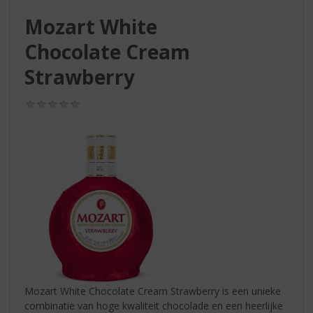
S
p
Mozart White
r
Chocolate Cream
i
n
Strawberry
g
n
(0,0
a
/
a
5)
r
d
e
n
a
v
i
g
a
t
i
Mozart White Chocolate Cream Strawberry is een unieke
e
combinatie van hoge kwaliteit chocolade en een heerlijke