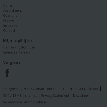
Home
Assortiment
Over ons
Nieuws
Inspiratie
Contact
Mijn topSlijter
Herroepingsformulier
Interessante links
Volg ons
F
a
Designed by YOOKY smart concepts
GEEN 18 GEEN alcohol
c
IDIN/ITSME
sitemap
Privacy Statement
Disclaimer
Verantwoord alcoholgebruik