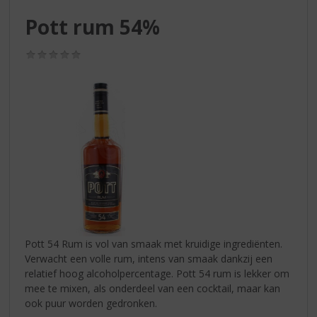
S
p
Pott rum 54%
r
i
(0,0
n
/
g
5)
n
a
a
r
d
e
n
a
v
i
g
Pott 54 Rum is vol van smaak met kruidige ingrediënten.
a
Verwacht een volle rum, intens van smaak dankzij een
t
relatief hoog alcoholpercentage. Pott 54 rum is lekker om
i
mee te mixen, als onderdeel van een cocktail, maar kan
e
ook puur worden gedronken.